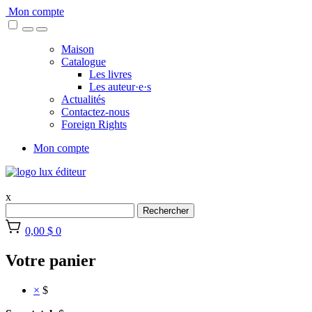
Skip
Mon compte
to
content
Maison
Catalogue
Les livres
Les auteur·e·s
Actualités
Contactez-nous
Foreign Rights
Mon compte
x
Rechercher
0,00 $
0
Votre panier
×
$