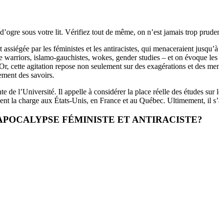
ue d’ogre sous votre lit. Vérifiez tout de même, on n’est jamais trop pru
 assiégée par les féministes et les antiracistes, qui menaceraient jusqu’
ce warriors, islamo-gauchistes, wokes, gender studies – et on évoque les 
Or, cette agitation repose non seulement sur des exagérations et des men
pement des savoirs.
ente de l’Université. Il appelle à considérer la place réelle des études sur
ènent la charge aux États-Unis, en France et au Québec. Ultimement, il s
APOCALYPSE FÉMINISTE ET ANTIRACISTE?