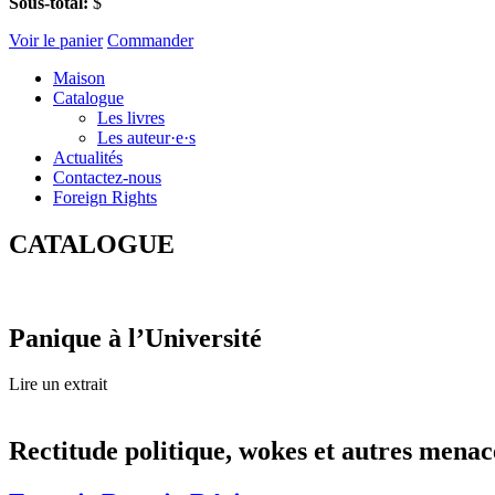
Sous-total:
$
Voir le panier
Commander
Maison
Catalogue
Les livres
Les auteur·e·s
Actualités
Contactez-nous
Foreign Rights
CATALOGUE
Panique à l’Université
Lire un extrait
Rectitude politique, wokes et autres menac