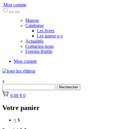
Skip
Mon compte
to
content
Maison
Catalogue
Les livres
Les auteur·e·s
Actualités
Contactez-nous
Foreign Rights
Mon compte
x
Rechercher
0,00 $
0
Votre panier
×
$