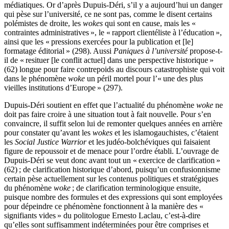
médiatiques. Or d’après Dupuis-Déri, s’il y a aujourd’hui un danger
qui pèse sur l’université, ce ne sont pas, comme le disent certains
polémistes de droite, les
wokes
qui sont en cause, mais les «
contraintes administratives », le « rapport clientéliste à l’éducation »,
ainsi que les « pressions exercées pour la publication et [le]
formatage éditorial » (298). Aussi
Paniques à l’université
propose-t-
il de « resituer [le conflit actuel] dans une perspective historique »
(62) longue pour faire contrepoids au discours catastrophiste qui voit
dans le phénomène
woke
un péril mortel pour l’« une des plus
vieilles institutions d’Europe » (297).
Dupuis-Déri soutient en effet que l’actualité du phénomène
woke
ne
doit pas faire croire à une situation tout à fait nouvelle. Pour s’en
convaincre, il suffit selon lui de remonter quelques années en arrière
pour constater qu’avant les
wokes
et les islamogauchistes, c’étaient
les
Social Justice Warrior
et les judéo-bolchéviques qui faisaient
figure de repoussoir et de menace pour l’ordre établi. L’ouvrage de
Dupuis-Déri se veut donc avant tout un « exercice de clarification »
(62) ; de clarification historique d’abord, puisqu’un confusionnisme
certain pèse actuellement sur les contenus politiques et stratégiques
du phénomène
woke
; de clarification terminologique ensuite,
puisque nombre des formules et des expressions qui sont employées
pour dépeindre ce phénomène fonctionnent à la manière des «
signifiants vides » du politologue Ernesto Laclau, c’est-à-dire
qu’elles sont suffisamment indéterminées pour être comprises et