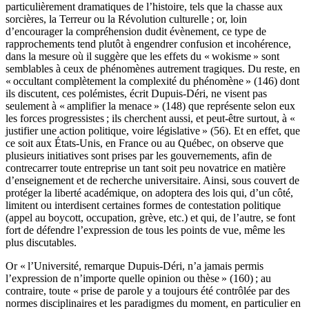
particulièrement dramatiques de l’histoire, tels que la chasse aux
sorcières, la Terreur ou la Révolution culturelle ; or, loin
d’encourager la compréhension dudit évènement, ce type de
rapprochements tend plutôt à engendrer confusion et incohérence,
dans la mesure où il suggère que les effets du « wokisme » sont
semblables à ceux de phénomènes autrement tragiques. Du reste, en
« occultant complètement la complexité du phénomène » (146) dont
ils discutent, ces polémistes, écrit Dupuis-Déri, ne visent pas
seulement à « amplifier la menace » (148) que représente selon eux
les forces progressistes ; ils cherchent aussi, et peut-être surtout, à «
justifier une action politique, voire législative » (56). Et en effet, que
ce soit aux États-Unis, en France ou au Québec, on observe que
plusieurs initiatives sont prises par les gouvernements, afin de
contrecarrer toute entreprise un tant soit peu novatrice en matière
d’enseignement et de recherche universitaire. Ainsi, sous couvert de
protéger la liberté académique, on adoptera des lois qui, d’un côté,
limitent ou interdisent certaines formes de contestation politique
(appel au boycott, occupation, grève, etc.) et qui, de l’autre, se font
fort de défendre l’expression de tous les points de vue, même les
plus discutables.
Or « l’Université, remarque Dupuis-Déri, n’a jamais permis
l’expression de n’importe quelle opinion ou thèse » (160) ; au
contraire, toute « prise de parole y a toujours été contrôlée par des
normes disciplinaires et les paradigmes du moment, en particulier en