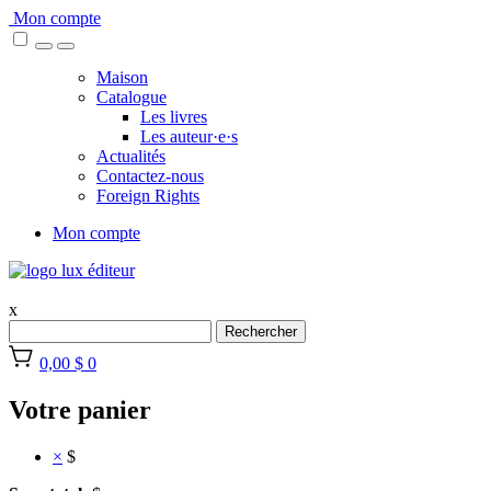
Skip
Mon compte
to
content
Maison
Catalogue
Les livres
Les auteur·e·s
Actualités
Contactez-nous
Foreign Rights
Mon compte
x
Rechercher
0,00 $
0
Votre panier
×
$