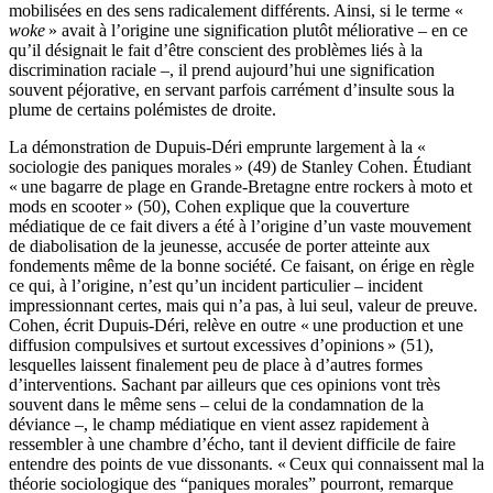
mobilisées en des sens radicalement différents. Ainsi, si le terme «
woke
» avait à l’origine une signification plutôt méliorative – en ce
qu’il désignait le fait d’être conscient des problèmes liés à la
discrimination raciale –, il prend aujourd’hui une signification
souvent péjorative, en servant parfois carrément d’insulte sous la
plume de certains polémistes de droite.
La démonstration de Dupuis-Déri emprunte largement à la «
sociologie des paniques morales » (49) de Stanley Cohen. Étudiant
« une bagarre de plage en Grande-Bretagne entre rockers à moto et
mods en scooter » (50), Cohen explique que la couverture
médiatique de ce fait divers a été à l’origine d’un vaste mouvement
de diabolisation de la jeunesse, accusée de porter atteinte aux
fondements même de la bonne société. Ce faisant, on érige en règle
ce qui, à l’origine, n’est qu’un incident particulier – incident
impressionnant certes, mais qui n’a pas, à lui seul, valeur de preuve.
Cohen, écrit Dupuis-Déri, relève en outre « une production et une
diffusion compulsives et surtout excessives d’opinions » (51),
lesquelles laissent finalement peu de place à d’autres formes
d’interventions. Sachant par ailleurs que ces opinions vont très
souvent dans le même sens – celui de la condamnation de la
déviance –, le champ médiatique en vient assez rapidement à
ressembler à une chambre d’écho, tant il devient difficile de faire
entendre des points de vue dissonants. « Ceux qui connaissent mal la
théorie sociologique des “paniques morales” pourront, remarque