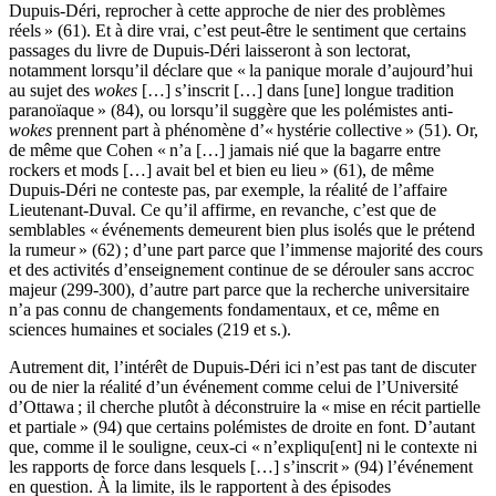
Dupuis-Déri, reprocher à cette approche de nier des problèmes
réels » (61). Et à dire vrai, c’est peut-être le sentiment que certains
passages du livre de Dupuis-Déri laisseront à son lectorat,
notamment lorsqu’il déclare que « la panique morale d’aujourd’hui
au sujet des
wokes
[…] s’inscrit […] dans [une] longue tradition
paranoïaque » (84), ou lorsqu’il suggère que les polémistes anti-
wokes
prennent part à phénomène d’« hystérie collective » (51). Or,
de même que Cohen « n’a […] jamais nié que la bagarre entre
rockers et mods […] avait bel et bien eu lieu » (61), de même
Dupuis-Déri ne conteste pas, par exemple, la réalité de l’affaire
Lieutenant-Duval. Ce qu’il affirme, en revanche, c’est que de
semblables « événements demeurent bien plus isolés que le prétend
la rumeur » (62) ; d’une part parce que l’immense majorité des cours
et des activités d’enseignement continue de se dérouler sans accroc
majeur (299-300), d’autre part parce que la recherche universitaire
n’a pas connu de changements fondamentaux, et ce, même en
sciences humaines et sociales (219 et s.).
Autrement dit, l’intérêt de Dupuis-Déri ici n’est pas tant de discuter
ou de nier la réalité d’un événement comme celui de l’Université
d’Ottawa ; il cherche plutôt à déconstruire la « mise en récit partielle
et partiale » (94) que certains polémistes de droite en font. D’autant
que, comme il le souligne, ceux-ci « n’expliqu[ent] ni le contexte ni
les rapports de force dans lesquels […] s’inscrit » (94) l’événement
en question. À la limite, ils le rapportent à des épisodes