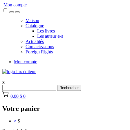
Skip
Mon compte
to
content
Maison
Catalogue
Les livres
Les auteur·e·s
Actualités
Contactez-nous
Foreign Rights
Mon compte
x
Rechercher
0,00 $
0
Votre panier
×
$