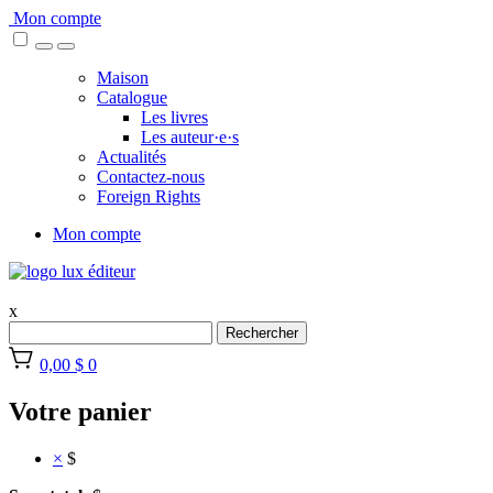
Skip
Mon compte
to
content
Maison
Catalogue
Les livres
Les auteur·e·s
Actualités
Contactez-nous
Foreign Rights
Mon compte
x
Rechercher
0,00 $
0
Votre panier
×
$