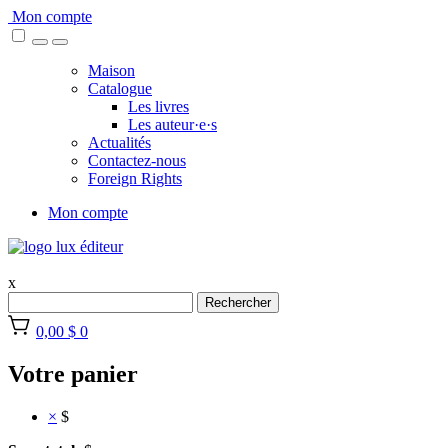
Skip
Mon compte
to
content
Maison
Catalogue
Les livres
Les auteur·e·s
Actualités
Contactez-nous
Foreign Rights
Mon compte
x
Rechercher
0,00 $
0
Votre panier
×
$