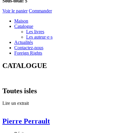
Sous-total:
$
Voir le panier
Commander
Maison
Catalogue
Les livres
Les auteur·e·s
Actualités
Contactez-nous
Foreign Rights
CATALOGUE
Toutes isles
Lire un extrait
Pierre Perrault