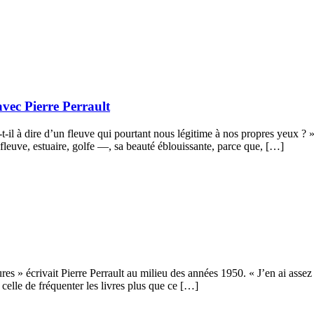
avec Pierre Perrault
t-il à dire d’un fleuve qui pourtant nous légitime à nos propres yeux ? »
 fleuve, estuaire, golfe —, sa beauté éblouissante, parce que, […]
s » écrivait Pierre Perrault au milieu des années 1950. « J’en ai assez d
 celle de fréquenter les livres plus que ce […]