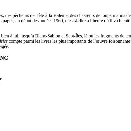
les, des pêcheurs de Tête-à-la-Baleine, des chasseurs de loups-marins 
s pages, au début des années 1960, c’est-à-dire à l’heure où il va bien
e bien à lui, jusqu’à Blanc-Sablon et Sept-Îles, là où les fragments de
isles
compte parmi les livres les plus importants de l’œuvre foisonnante d
sagée.
ANC
Y