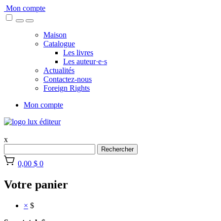
Skip
Mon compte
to
content
Maison
Catalogue
Les livres
Les auteur·e·s
Actualités
Contactez-nous
Foreign Rights
Mon compte
x
Rechercher
0,00 $
0
Votre panier
×
$