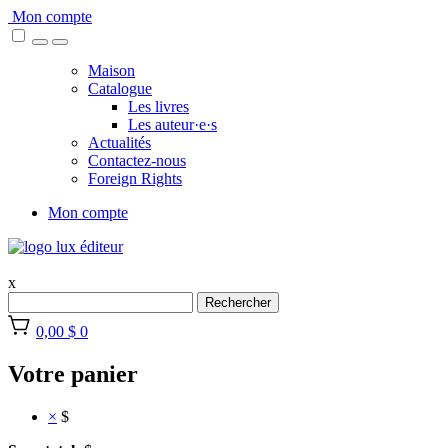
Skip
Mon compte
to
content
Maison
Catalogue
Les livres
Les auteur·e·s
Actualités
Contactez-nous
Foreign Rights
Mon compte
x
Rechercher
0,00 $
0
Votre panier
×
$