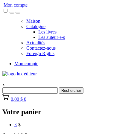
Skip
Mon compte
to
content
Maison
Catalogue
Les livres
Les auteur·e·s
Actualités
Contactez-nous
Foreign Rights
Mon compte
x
Rechercher
0,00 $
0
Votre panier
×
$