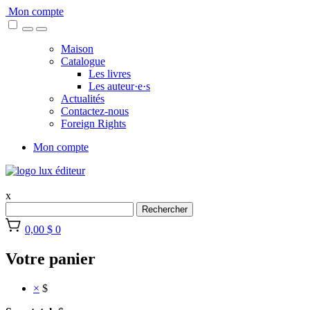
Skip
Mon compte
to
content
Maison
Catalogue
Les livres
Les auteur·e·s
Actualités
Contactez-nous
Foreign Rights
Mon compte
x
Rechercher
0,00 $
0
Votre panier
×
$