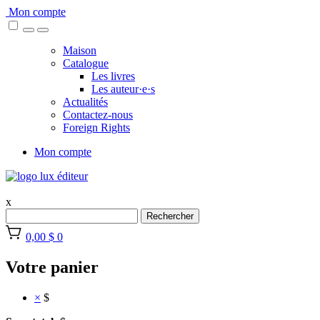
Skip
Mon compte
to
content
Maison
Catalogue
Les livres
Les auteur·e·s
Actualités
Contactez-nous
Foreign Rights
Mon compte
x
Rechercher
0,00 $
0
Votre panier
×
$