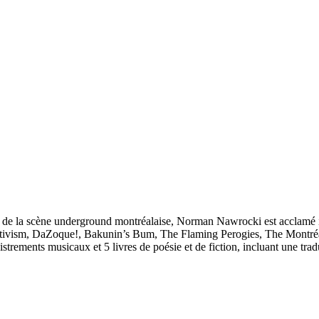
an de la scène underground montréalaise, Norman Nawrocki est acclamé i
ivism, DaZoque!, Bakunin’s Bum, The Flaming Perogies, The Montréal
gistrements musicaux et 5 livres de poésie et de fiction, incluant une tr