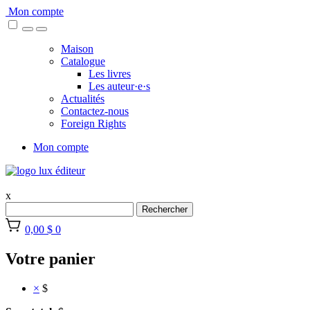
Skip
Mon compte
to
content
Maison
Catalogue
Les livres
Les auteur·e·s
Actualités
Contactez-nous
Foreign Rights
Mon compte
x
Rechercher
0,00 $
0
Votre panier
×
$