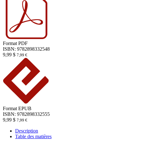
Format
PDF
ISBN: 9782898332548
9,99
$
7,99
€
Format
EPUB
ISBN: 9782898332555
9,99
$
7,99
€
Description
Table des matières