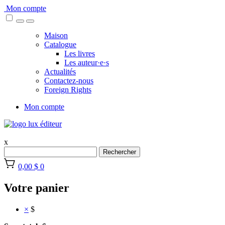
Skip
Mon compte
to
content
Maison
Catalogue
Les livres
Les auteur·e·s
Actualités
Contactez-nous
Foreign Rights
Mon compte
x
Rechercher
0,00 $
0
Votre panier
×
$