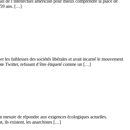
il de l’intellectuel américain pour mieux comprendre la place de
 59 ans. […]
er les faiblesses des sociétés libérales et avait incarné le mouvement
te Twitter, refusant d’être étiqueté comme un […]
 en mesure de répondre aux exigences écologiques actuelles.
, ils existent, les anarchistes […]