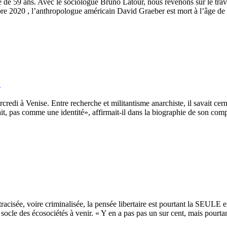
de 59 ans. Avec le sociologue Bruno Latour, nous revenons sur le trava
re 2020 , l’anthropologue américain David Graeber est mort à l’âge de
»
redi à Venise. Entre recherche et militantisme anarchiste, il savait cern
, pas comme une identité», affirmait-il dans la biographie de son comp
racisée, voire criminalisée, la pensée libertaire est pourtant la SEULE
socle des écosociétés à venir. « Y en a pas pas un sur cent, mais pourtant