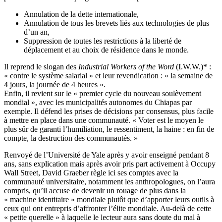
Annulation de la dette internationale,
Annulation de tous les brevets liés aux technologies de plus
d’un an,
Suppression de toutes les restrictions à la liberté de
déplacement et au choix de résidence dans le monde.
Il reprend le slogan des
Industrial Workers of the Word
(I.W.W.)* :
« contre le système salarial » et leur revendication : « la semaine de
4 jours, la journée de 4 heures ».
Enfin, il revient sur le « premier cycle du nouveau soulèvement
mondial », avec les municipalités autonomes du Chiapas par
exemple. Il défend les prises de décisions par consensus, plus facile
à mettre en place dans une communauté. « Voter est le moyen le
plus sûr de garanti l’humiliation, le ressentiment, la haine : en fin de
compte, la destruction des communautés. »
Renvoyé de l’Université de Yale après y avoir enseigné pendant 8
ans, sans explication mais après avoir pris part activement à Occupy
Wall Street, David Graeber règle ici ses comptes avec la
communauté universitaire, notamment les anthropologues, on l’aura
compris, qu’il accuse de devenir un rouage de plus dans la
« machine identitaire » mondiale plutôt que d’apporter leurs outils à
ceux qui ont entrepris d’affronter l’élite mondiale. Au-delà de cette
« petite querelle » à laquelle le lecteur aura sans doute du mal à