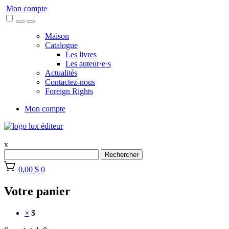
Skip
Mon compte
to
content
Maison
Catalogue
Les livres
Les auteur·e·s
Actualités
Contactez-nous
Foreign Rights
Mon compte
x
Rechercher
0,00 $
0
Votre panier
×
$