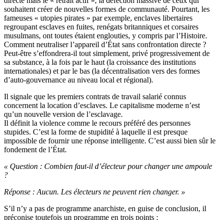
directe mais le « retrait actif », la défection massive de ceux qui
souhaitent créer de nouvelles formes de communauté. Pourtant, les
fameuses « utopies pirates » par exemple, enclaves libertaires
regroupant esclaves en fuites, renégats britanniques et corsaires
musulmans, ont toutes étaient englouties, y compris par l’Histoire.
Comment neutraliser l’appareil d’État sans confrontation directe ?
Peut-être s’effondrera-il tout simplement, privé progressivement de
sa substance, à la fois par le haut (la croissance des institutions
internationales) et par le bas (la décentralisation vers des formes
d’auto-gouvernance au niveau local et régional).
Il signale que les premiers contrats de travail salarié connus
concernent la location d’esclaves. Le capitalisme moderne n’est
qu’un nouvelle version de l’esclavage.
Il définit la violence comme le recours préféré des personnes
stupides. C’est la forme de stupidité à laquelle il est presque
impossible de fournir une réponse intelligente. C’est aussi bien sûr le
fondement de l’État.
« Question : Combien faut-il d’électeur pour changer une ampoule
?
Réponse : Aucun. Les électeurs ne peuvent rien changer. »
S’il n’y a pas de programme anarchiste, en guise de conclusion, il
préconise toutefois un programme en trois points :