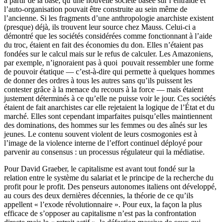
à partir de la base, qu’une nouvelle société basée sur l’entraide et
l’auto-organisation pouvait être construite au sein même de
l’ancienne. Si les fragments d’une anthropologie anarchiste existent
(presque) déjà, ils trouvent leur source chez Mauss. Celui-ci a
démontré que les sociétés considérées comme fonctionnant à l’aide
du troc, étaient en fait des économies du don. Elles n’étaient pas
fondées sur le calcul mais sur le refus de calculer. Les Amazoniens,
par exemple, n’ignoraient pas à quoi pouvait ressembler une forme
de pouvoir étatique — c’est-à-dire qui permette à quelques hommes
de donner des ordres à tous les autres sans qu’ils puissent les
contester grâce à la menace du recours à la force — mais étaient
justement déterminés à ce qu’elle ne puisse voir le jour. Ces sociétés
étaient de fait anarchistes car elle rejetaient la logique de l’État et du
marché. Elles sont cependant imparfaites puisqu’elles maintiennent
des dominations, des hommes sur les femmes ou des aînés sur les
jeunes. Le contenu souvent violent de leurs cosmogonies est à
l’image de la violence interne de l’effort continuel déployé pour
parvenir au consensus : un processus régulateur qui la médiatise.
Pour David Graeber, le capitalisme est avant tout fondé sur la
relation entre le système du salariat et le principe de la recherche du
profit pour le profit. Des penseurs autonomes italiens ont développé,
au cours des deux dernières décennies, la théorie de ce qu’ils
appellent « l’exode révolutionnaire ». Pour eux, la façon la plus
efficace de s’opposer au capitalisme n’est pas la confrontation