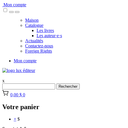
Skip
Mon compte
to
content
Maison
Catalogue
Les livres
Les auteur·e·s
Actualités
Contactez-nous
Foreign Rights
Mon compte
x
Rechercher
0,00 $
0
Votre panier
×
$