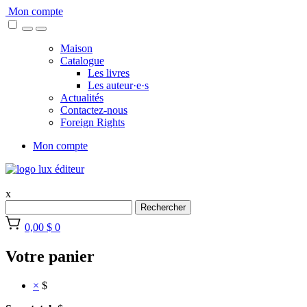
Skip
Mon compte
to
content
Maison
Catalogue
Les livres
Les auteur·e·s
Actualités
Contactez-nous
Foreign Rights
Mon compte
x
Rechercher
0,00 $
0
Votre panier
×
$