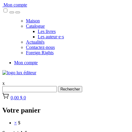
Skip
Mon compte
to
content
Maison
Catalogue
Les livres
Les auteur·e·s
Actualités
Contactez-nous
Foreign Rights
Mon compte
x
Rechercher
0,00 $
0
Votre panier
×
$