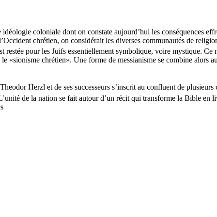
une idéologie coloniale dont on constate aujourd’hui les conséquences eff
’Occident chrétien, on considérait les diverses communautés de religion
st restée pour les Juifs essentiellement symbolique, voire mystique. Ce 
le le «sionisme chrétien». Une forme de messianisme se combine alors au 
Theodor Herzl et de ses successeurs s’inscrit au confluent de plusieurs
’unité de la nation se fait autour d’un récit qui transforme la Bible en liv
es