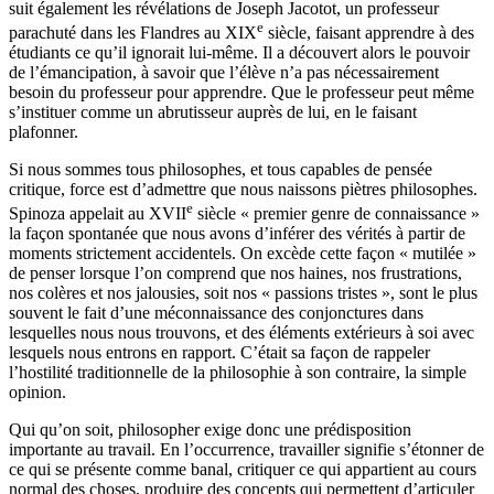
suit également les révélations de Joseph Jacotot, un professeur
e
parachuté dans les Flandres au XIX
siècle, faisant apprendre à des
étudiants ce qu’il ignorait lui-même. Il a découvert alors le pouvoir
de l’émancipation, à savoir que l’élève n’a pas nécessairement
besoin du professeur pour apprendre. Que le professeur peut même
s’instituer comme un abrutisseur auprès de lui, en le faisant
plafonner.
Si nous sommes tous philosophes, et tous capables de pensée
critique, force est d’admettre que nous naissons piètres philosophes.
e
Spinoza appelait au XVII
siècle « premier genre de connaissance »
la façon spontanée que nous avons d’inférer des vérités à partir de
moments strictement accidentels. On excède cette façon « mutilée »
de penser lorsque l’on comprend que nos haines, nos frustrations,
nos colères et nos jalousies, soit nos « passions tristes », sont le plus
souvent le fait d’une méconnaissance des conjonctures dans
lesquelles nous nous trouvons, et des éléments extérieurs à soi avec
lesquels nous entrons en rapport. C’était sa façon de rappeler
l’hostilité traditionnelle de la philosophie à son contraire, la simple
opinion.
Qui qu’on soit, philosopher exige donc une prédisposition
importante au travail. En l’occurrence, travailler signifie s’étonner de
ce qui se présente comme banal, critiquer ce qui appartient au cours
normal des choses, produire des concepts qui permettent d’articuler