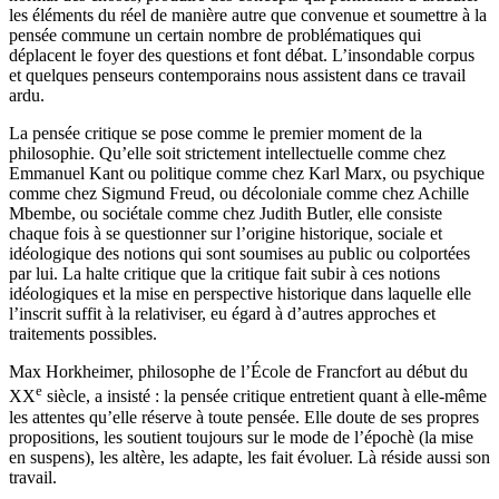
les éléments du réel de manière autre que convenue et soumettre à la
pensée commune un certain nombre de problématiques qui
déplacent le foyer des questions et font débat. L’insondable corpus
et quelques penseurs contemporains nous assistent dans ce travail
ardu.
La pensée critique se pose comme le premier moment de la
philosophie. Qu’elle soit strictement intellectuelle comme chez
Emmanuel Kant ou politique comme chez Karl Marx, ou psychique
comme chez Sigmund Freud, ou décoloniale comme chez Achille
Mbembe, ou sociétale comme chez Judith Butler, elle consiste
chaque fois à se questionner sur l’origine historique, sociale et
idéologique des notions qui sont soumises au public ou colportées
par lui. La halte critique que la critique fait subir à ces notions
idéologiques et la mise en perspective historique dans laquelle elle
l’inscrit suffit à la relativiser, eu égard à d’autres approches et
traitements possibles.
Max Horkheimer, philosophe de l’École de Francfort au début du
e
XX
siècle, a insisté : la pensée critique entretient quant à elle-même
les attentes qu’elle réserve à toute pensée. Elle doute de ses propres
propositions, les soutient toujours sur le mode de l’épochè (la mise
en suspens), les altère, les adapte, les fait évoluer. Là réside aussi son
travail.