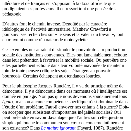
littérature et de français en s’opposant à la doxa officielle que
prodiguaient ses professeurs. Il en ressort tout une pensée de la
pédagogie.
D’autres font le chemin inverse. Dégoûté par le caractère
idéologique de l’activité universitaire, Matthew Crawford a
poursuivi ses recherches sur « le sens et la valeur du travail », tout
en œuvrant comme réparateur de motocyclette.
Ces exemples ne sauraient dissimuler le pouvoir de la reproduction
sociale des institutions convenues. Elles ont lamentablement échoué
dans leur prétention à favoriser la mobilité sociale. Ou peut-être ont-
elles partiellement échoué dans leur volonté inavouée de maintenir
loin de toute pensée critique les sujets étrangers au pouvoir
bourgeois. Certains échappent aux tendances lourdes.
Pour le philosophe Jacques Rancière, il y va du principe même de
démocratie. Il y a démocratie dans ces moments où l’intelligence est
donnée en partage. Non pas que nous devenions soudainement tous
égaux
, mais où aucune compétence spécifique n’est dominante dans
l’étude d’un problème. Faut-il envoyer nos enfants à la guerre? Doit-
on accepter que subsistent d’importantes inégalités sociales? Qui
peut prétendre en savoir davantage que d’autres sur cette question
simple qui touche le commun en son cœur et concerne intimement
son existence? Dans
Le maître ignorant
(Fayard, 1987), Rancière