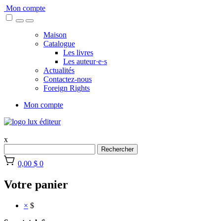
Skip
Mon compte
to
content
Maison
Catalogue
Les livres
Les auteur·e·s
Actualités
Contactez-nous
Foreign Rights
Mon compte
x
Rechercher
0,00 $
0
Votre panier
×
$