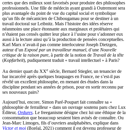
certes que des milieux sont favorisés pour produire des philosophes
professionnels. Une fille de médecin ayant grandi à Outremont sera
plus avantagée du point de vue du capital social et symbolique
qu’un fils de mécanicien de Chibougamau pour se destiner à un
travail doctoral sur Leibnitz. Mais l’histoire des idées réserve
néanmoins une place étonnante aux marginaux et prolétaires qui
n’étaient pas censés quitter leur place à l’usine pour s’adonner eux
aussi à la lecture ainsi qu’à la production de pensées conceptuelles.
Karl Marx n’avait-il pas comme interlocuteur Joseph Dietzgen,
auteur d’un
Exposé par un travailleur manuel
, d’une
Nouvelle
critique de la raison pure
, à partir de la notion de
Travail de la tête
(
Kopfarbeit
), pudiquement traduit « travail intellectuel » à Paris?
e
Au dernier quart du XX
siècle, Bernard Stiegler, un tenancier de
bar incarcéré après quelques braquages en France, ne s’est-il pas
révélé un excellent philosophe, en menant des études dans la
discipline pendant ses années de prison, pour en sortir reconnu par
ses nouveaux pairs?
Aujourd’hui, encore, Simon Paré-Poupart fait connaître sa «
philosophie de ferrailleur » dans un ouvrage soutenu paru chez Lux
Éditeur,
Ordures
. Le freeganisme désigne chez lui une éthique de la
consommation que beaucoup seraient bien avisés de connaître. Ou
Jean-Marc Limoges, fils d’ouvriers analphabètes, explique dans
Victor et moi
(Boréal, 2021) comment il est devenu professeur de