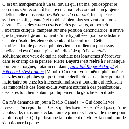
C’est un manquement à un tel travail qui fait mal philosopher le
commun. On reconnaît les travers auxquels conduit la négligence
intellectuelle dans certaines
théories du complot
, bien que ce
syntagme soit galvaudé et mobilisé bien plus souvent qu’il ne le
devrait. Dans des cas excessifs où des penseurs, au nom de
l’exercice critique, campent sur une position dénonciatrice, il arrive
que la pensée fige au moment d’une hypothèse, pour se satisfaire
ensuite d’isoler les éléments semblant la conforter. Cette
manifestation de paresse qui intervient au milieu du processus
intellectuel est d’autant plus préjudiciable qu’elle se révèle
séduisante aux yeux de qui ne souhaite pas longtemps s’éprouver
dans le champ de la pensée. Pierre Bayard s’est référé à l’esthétique
pour en témoigner, notamment dans
Qui a tué Roger Ackroyd
et
Hitchcock s’est trompé
(Minuit). On retrouve le même phénomène
chez les xénophobes qui postulent le déclin de leur culture pourtant
majoritaire ou chez les intersectionnalistes à tout crin qui réduisent
les minorités à des êtres exclusivement soumis à des persécutions.
Ces tares touchent autant, politiquement, la gauche et la droite.
On m’a demandé un jour à Radio-Canada : « Qui donc lit vos
livres? » J’ai répondu : « Ceux qui les lisent. » Ce n’était pas qu’une
lapalissade, mais une déclaration de principe. Il en va de même pour
la philosophie. Qui philosophe la maintient en vie. À la condition de
s’en donner la peine.