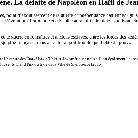
gène. La défaite de Napoléon en Haïti de Je
ères, point d’aboutissement de la guerre d’indépendance haïtienne? Qui sa
Révolution? Pourtant, cette bataille aurait dû faire date : son issue, dés
cette guerre entre maîtres et anciens esclaves, entre les forces des gén
riographie française, mais aussi le rapport trouble que l’élite du pouvoi
e l’histoire des États-Unis, d’Haïti et des Amériques noires. Il est également l’auteu
015) et le Grand Prix du livre de la Ville de Sherbrooke (2016).