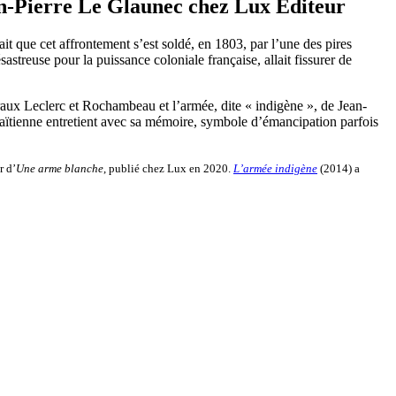
an-Pierre Le Glaunec chez Lux Éditeur
it que cet affrontement s’est soldé, en 1803, par l’une des pires
astreuse pour la puissance coloniale française, allait fissurer de
éraux Leclerc et Rochambeau et l’armée, dite « indigène », de Jean-
r haïtienne entretient avec sa mémoire, symbole d’émancipation parfois
r d’
Une arme blanche
, publié chez Lux en 2020.
L’armée indigène
(2014) a