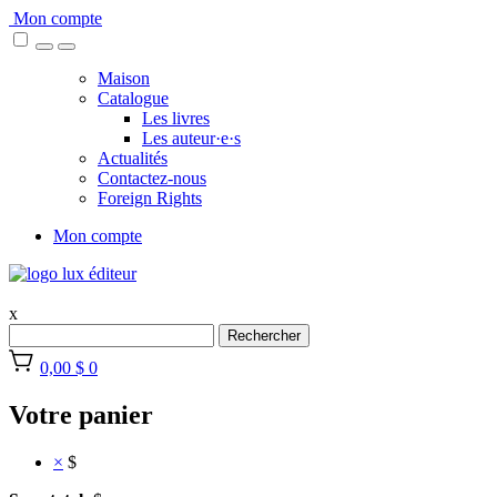
Skip
Mon compte
to
content
Maison
Catalogue
Les livres
Les auteur·e·s
Actualités
Contactez-nous
Foreign Rights
Mon compte
x
Rechercher
0,00 $
0
Votre panier
×
$