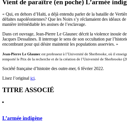
Vient de paraître (en poche) L’armée indi
« Qui, en dehors d’Haïti, a déjà entendu parler de la bataille de Verti
défaites napoléoniennes? Que les Noirs s’y réclamaient des idéaux de la 
manière irrémédiable les assises de l’esclavage.
Dans cet ouvrage, Jean-Pierre Le Glaunec décrit la violence inouïe de 
Jacques Dessalines. Il interroge le sens de son occultation par l’histo
encombrant pour qui désire maintenir les populations asservies. »
Jean-Pierre Le Glaunec
est professeur à l’Université de Sherbrooke, où il enseign
remporté le Prix de la recherche et de la création de l’Université de Sherbrooke (2
Société française d’histoire des outre-mer, 6 février 2022.
Lisez l’original
ici
.
TITRE ASSOCIÉ
L’armée indigène