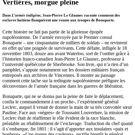
Vertières, morgue pleine
Dans
L’armée indigène,
Jean-Pierre Le Glaunec raconte comment des
esclaves haïtiens flanquèrent une rouste aux troupes de Bonaparte.
Cette histoire ne fait pas partie de la glorieuse épopée
napoléonienne. De l’armée envoyée par le Premier consul
Bonaparte – une cinquantaine de milliers de soldats – ne revinrent
en effet qu’une poignée de survivants. Cette défaite, infligée le 18
novembre 1803, douze ans avant Waterloo, sort de l’ombre grâce à
l’historien franco-canadien Jean-Pierre Le Glaunec, professeur à
l’université québécoise de Sherbrooke. Son livre, qui n’a rien d’un
pamphlet, s’appuie notamment sur les dossiers militaires français
entreposés aux archives de Vincennes. Il montre au passage
comment cette tache sur la redingote napoléonienne préfigure les
déconvenues de l’armée française dans les guerres de libération.
Bonaparte, qui ne se donna pas la peine de faire le déplacement,
confia le commandement à un proche-, l’expérimenté général
Leclerc, auquel il venait de donner la main de sa très convoitée sœur
Pauline. Face aux «nègres» de Toussaint Louverture, la mission de
Leclerc était de réaffirmer le rôle évident de la race blanche,
préalable au rétablissement de l’esclavage. Traduction du chef quand
il s’embarque, fin 1801 : il s’agit d’apporter aux insulaires «paix et
bonheur». «Une guerre des couleurs», rectifie bientôt le général