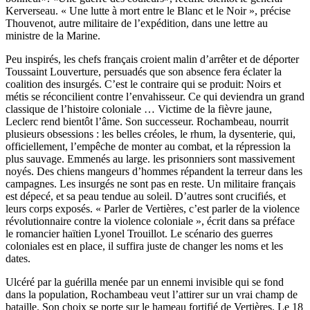
Kerverseau. « Une lutte à mort entre le Blanc et le Noir », précise
Thouvenot, autre militaire de l’expédition, dans une lettre au
ministre de la Marine.
Peu inspirés, les chefs français croient malin d’arrêter et de déporter
Toussaint Louverture, persuadés que son absence fera éclater la
coalition des insurgés. C’est le contraire qui se produit: Noirs et
métis se réconcilient contre l’envahisseur. Ce qui deviendra un grand
classique de l’histoire coloniale … Victime de la fièvre jaune,
Leclerc rend bientôt l’âme. Son successeur. Rochambeau, nourrit
plusieurs obsessions : les belles créoles, le rhum, la dysenterie, qui,
officiellement, l’empêche de monter au combat, et la répression la
plus sauvage. Emmenés au large. les prisonniers sont massivement
noyés. Des chiens mangeurs d’hommes répandent la terreur dans les
campagnes. Les insurgés ne sont pas en reste. Un militaire français
est dépecé, et sa peau tendue au soleil. D’autres sont crucifiés, et
leurs corps exposés. « Parler de Vertières, c’est parler de la violence
révolutionnaire contre la violence coloniale », écrit dans sa préface
le romancier haïtien Lyonel Trouillot. Le scénario des guerres
coloniales est en place, il suffira juste de changer les noms et les
dates.
Ulcéré par la guérilla menée par un ennemi invisible qui se fond
dans la population, Rochambeau veut l’attirer sur un vrai champ de
bataille. Son choix se porte sur le hameau fortifié de Vertières. Le 18