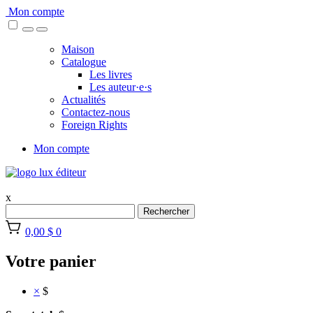
Skip
Mon compte
to
content
Maison
Catalogue
Les livres
Les auteur·e·s
Actualités
Contactez-nous
Foreign Rights
Mon compte
x
Rechercher
0,00 $
0
Votre panier
×
$