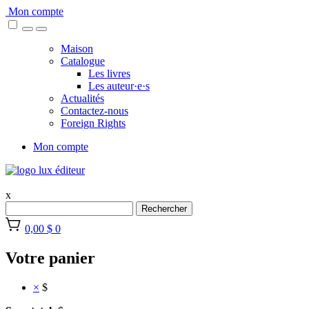
Skip
Mon compte
to
content
Maison
Catalogue
Les livres
Les auteur·e·s
Actualités
Contactez-nous
Foreign Rights
Mon compte
x
Rechercher
0,00 $
0
Votre panier
×
$