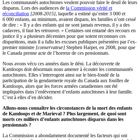
Les communautés autochtones veulent pouvoir faire le deuil de leurs
disparus. Lors des audiences de
la Commission vérité et
réconciliation
[2008-2015]
, laquelle a estimé qu’entre 3 000 et
6 000 enfants, au minimum, avaient disparu, les familles n’ont cessé
de dire : « Il y a des enfants qui ne sont jamais revenus, il y a des
cadavres, il faut les retrouver. » Certaines ont entamé des recours en
justice il y a plusieurs décennies pour que soient reconnues ces
disparitions, mais il a fallu les excuses publiques présentées par l’ex-
premier ministre
[conservateur]
Stephen Harper, en 2008, pour que
le Canada prenne acte de l’horreur de ces pensionnats.
Nous avons vécu ces années dans le déni. La découverte de
Kamloops doit désormais nous amener à écouter les communautés
autochtones. Elles s’interrogent ainsi sur le bien-fondé de la
participation de la gendarmerie royale du Canada aux fouilles de
Kamloops, alors que les forces armées canadiennes ont été
impliquées dans l’enlèvement d’enfants autochtones à leur famille.
C’est à elles d’en décider.
Allons-nous connaître les circonstances de la mort des enfants
de Kamloops et de Marieval ? Plus largement, de quoi sont
morts ces milliers d’enfants autochtones disparus dans les
pensionnats ?
La Commission a abondamment documenté les facteurs qui ont