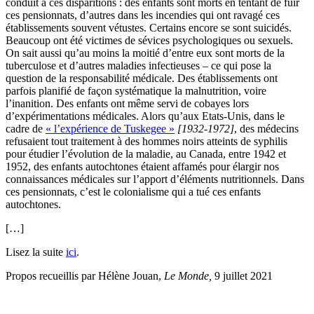
conduit à ces disparitions : des enfants sont morts en tentant de fuir
ces pensionnats, d’autres dans les incendies qui ont ravagé ces
établissements souvent vétustes. Certains encore se sont suicidés.
Beaucoup ont été victimes de sévices psychologiques ou sexuels.
On sait aussi qu’au moins la moitié d’entre eux sont morts de la
tuberculose et d’autres maladies infectieuses – ce qui pose la
question de la responsabilité médicale. Des établissements ont
parfois planifié de façon systématique la malnutrition, voire
l’inanition. Des enfants ont même servi de cobayes lors
d’expérimentations médicales. Alors qu’aux Etats-Unis, dans le
cadre de
« l’expérience de Tuskegee »
[1932-1972]
, des médecins
refusaient tout traitement à des hommes noirs atteints de syphilis
pour étudier l’évolution de la maladie, au Canada, entre 1942 et
1952, des enfants autochtones étaient affamés pour élargir nos
connaissances médicales sur l’apport d’éléments nutritionnels. Dans
ces pensionnats, c’est le colonialisme qui a tué ces enfants
autochtones.
[…]
Lisez la suite
ici
.
Propos recueillis par Hélène Jouan
,
Le Monde,
9 juillet 2021