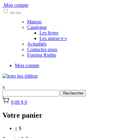
Skip
Mon compte
to
content
Maison
Catalogue
Les livres
Les auteur·e·s
Actualités
Contactez-nous
Foreign Rights
Mon compte
x
Rechercher
0,00 $
0
Votre panier
×
$