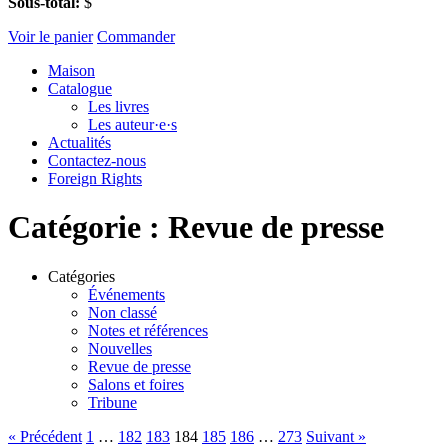
Sous-total:
$
Voir le panier
Commander
Maison
Catalogue
Les livres
Les auteur·e·s
Actualités
Contactez-nous
Foreign Rights
Catégorie :
Revue de presse
Catégories
Événements
Non classé
Notes et références
Nouvelles
Revue de presse
Salons et foires
Tribune
« Précédent
1
…
182
183
184
185
186
…
273
Suivant »