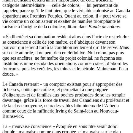
catégorie intermédiaire — celle de colons — lui permettant de
rappeler, parce qu’il le faut bien, que le véritable colonisé au Canada
appartient aux Premiers Peuples. Quant au colon, il « peut vivre sa
vie comme un colonisateur et exalter de manière triomphante le
racisme à l’origine de la colonie », lit-on dans
Bande de colons
.
« Sa liberté et sa domination résident alors dans l’acte de restreindre
sa conscience à celle de son maître, et d’abdiquer devant son
pouvoir qui le rend fort à la condition seulement qu’il le serve. Mais
sur cette autorité, il ne peut rien en définitive. Nul colon, pas plus
que ses ancêtres, ne fut maître du projet colonial, ne façonna ses
institutions ni ne décida des orientations commerciales : d’abord les
fourrures, puis les céréales, les mines et le pétrole. Maintenant l’eau
douce. »
Le Canada resterait « un comptoir existant pour s’approprier des
richesses, coûte que coûte », et permettant à une poignée
d’oligarques et de familles aux poches profondes de se les remplir
davantage, grâce à la force de travail des Canadiens du prolétariat et
de la classe moyenne, ceux des sables bitumineux de l’Alberta
comme ceux de la raffinerie Irving de Saint-Jean au Nouveau-
Brunswick.
La « mauvaise conscience » évoquée en sous-titre serait donc
double : mauvaise comme dans erronée, et mauvaise sur le plan