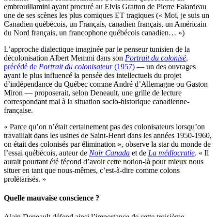
embrouillamini ayant procuré au Elvis Gratton de Pierre Falardeau
une de ses scènes les plus comiques ET tragiques (« Moi, je suis un
Canadien québécois, un Français, canadien français, un Américain
du Nord français, un francophone québécois canadien… »)
L’approche dialectique imaginée par le penseur tunisien de la
décolonisation Albert Memmi dans son
Portrait du colonisé
,
précédé de
Portrait du colonisateur
(1957)
— un des ouvrages
ayant le plus influencé la pensée des intellectuels du projet
d’indépendance du Québec comme André d’Allemagne ou Gaston
Miron — proposerait, selon Deneault, une grille de lecture
correspondant mal à la situation socio-historique canadienne-
française.
« Parce qu’on n’était certainement pas des colonisateurs lorsqu’on
travaillait dans les usines de Saint-Henri dans les années 1950-1960,
on était des colonisés par élimination », observe la star du monde de
l’essai québécois, auteur de
Noir Canada
et de
La médiocratie
. « Il
aurait pourtant été fécond d’avoir cette notion-là pour mieux nous
situer en tant que nous-mêmes, c’est-à-dire comme colons
prolétarisés. »
Quelle mauvaise conscience ?
Alain Deneault défend ainsi l’importance de cette troisième