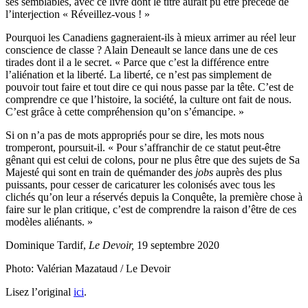
ses semblables, avec ce livre dont le titre aurait pu être précédé de
l’interjection « Réveillez-vous ! »
Pourquoi les Canadiens gagneraient-ils à mieux arrimer au réel leur
conscience de classe ? Alain Deneault se lance dans une de ces
tirades dont il a le secret. « Parce que c’est la différence entre
l’aliénation et la liberté. La liberté, ce n’est pas simplement de
pouvoir tout faire et tout dire ce qui nous passe par la tête. C’est de
comprendre ce que l’histoire, la société, la culture ont fait de nous.
C’est grâce à cette compréhension qu’on s’émancipe. »
Si on n’a pas de mots appropriés pour se dire, les mots nous
tromperont, poursuit-il. « Pour s’affranchir de ce statut peut-être
gênant qui est celui de colons, pour ne plus être que des sujets de Sa
Majesté qui sont en train de quémander des
jobs
auprès des plus
puissants, pour cesser de caricaturer les colonisés avec tous les
clichés qu’on leur a réservés depuis la Conquête, la première chose à
faire sur le plan critique, c’est de comprendre la raison d’être de ces
modèles aliénants. »
Dominique Tardif,
Le Devoir,
19 septembre 2020
Photo: Valérian Mazataud / Le Devoir
Lisez l’original
ici
.