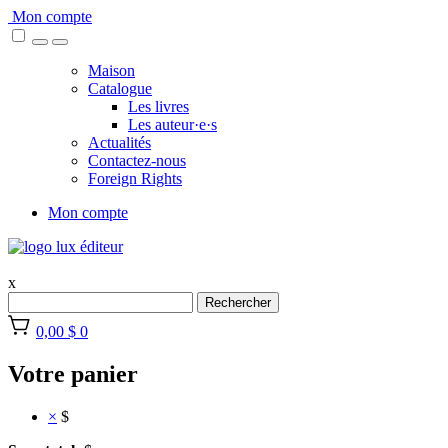
Skip
Mon compte
to
content
Maison
Catalogue
Les livres
Les auteur·e·s
Actualités
Contactez-nous
Foreign Rights
Mon compte
x
Rechercher
0,00 $
0
Votre panier
×
$