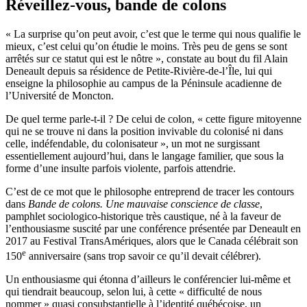
Réveillez-vous, bande de colons
« La surprise qu’on peut avoir, c’est que le terme qui nous qualifie le
mieux, c’est celui qu’on étudie le moins. Très peu de gens se sont
arrêtés sur ce statut qui est le nôtre », constate au bout du fil Alain
Deneault depuis sa résidence de Petite-Rivière-de-l’Île, lui qui
enseigne la philosophie au campus de la Péninsule acadienne de
l’Université de Moncton.
De quel terme parle-t-il ? De celui de colon, « cette figure mitoyenne
qui ne se trouve ni dans la position invivable du colonisé ni dans
celle, indéfendable, du colonisateur », un mot ne surgissant
essentiellement aujourd’hui, dans le langage familier, que sous la
forme d’une insulte parfois violente, parfois attendrie.
C’est de ce mot que le philosophe entreprend de tracer les contours
dans
Bande de colons
. Une mauvaise conscience de classe
,
pamphlet sociologico-historique très caustique, né à la faveur de
l’enthousiasme suscité par une conférence présentée par Deneault en
2017 au Festival TransAmériques, alors que le Canada célébrait son
e
150
anniversaire (sans trop savoir ce qu’il devait célébrer).
Un enthousiasme qui étonna d’ailleurs le conférencier lui-même et
qui tiendrait beaucoup, selon lui, à cette « difficulté de nous
nommer » quasi consubstantielle à l’identité québécoise, un