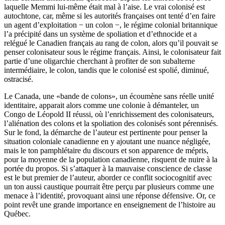
laquelle Memmi lui-même était mal à l’aise. Le vrai colonisé est
autochtone, car, même si les autorités françaises ont tenté d’en faire
un agent d’exploitation − un colon −, le régime colonial britannique
l’a précipité dans un système de spoliation et d’ethnocide et a
relégué le Canadien français au rang de colon, alors qu’il pouvait se
penser colonisateur sous le régime français. Ainsi, le colonisateur fait
partie d’une oligarchie cherchant à profiter de son subalterne
intermédiaire, le colon, tandis que le colonisé est spolié, diminué,
ostracisé.
Le Canada, une «bande de colons», un écoumène sans réelle unité
identitaire, apparait alors comme une colonie à démanteler, un
Congo de Léopold II réussi, où l’enrichissement des colonisateurs,
l’aliénation des colons et la spoliation des colonisés sont pérennisés.
Sur le fond, la démarche de l’auteur est pertinente pour penser la
situation coloniale canadienne en y ajoutant une nuance négligée,
mais le ton pamphlétaire du discours et son apparence de mépris,
pour la moyenne de la population canadienne, risquent de nuire à la
portée du propos. Si s’attaquer à la mauvaise conscience de classe
est le but premier de l’auteur, aborder ce conflit sociocognitif avec
un ton aussi caustique pourrait être perçu par plusieurs comme une
menace à l’identité, provoquant ainsi une réponse défensive. Or, ce
point revêt une grande importance en enseignement de l’histoire au
Québec.