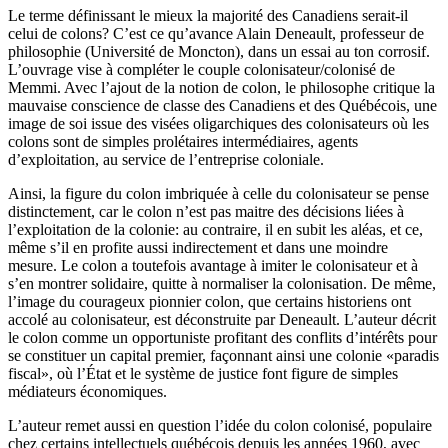
Le terme définissant le mieux la majorité des Canadiens serait-il
celui de colons? C’est ce qu’avance Alain Deneault, professeur de
philosophie (Université de Moncton), dans un essai au ton corrosif.
L’ouvrage vise à compléter le couple colonisateur/colonisé de
Memmi. Avec l’ajout de la notion de colon, le philosophe critique la
mauvaise conscience de classe des Canadiens et des Québécois, une
image de soi issue des visées oligarchiques des colonisateurs où les
colons sont de simples prolétaires intermédiaires, agents
d’exploitation, au service de l’entreprise coloniale.
Ainsi, la figure du colon imbriquée à celle du colonisateur se pense
distinctement, car le colon n’est pas maitre des décisions liées à
l’exploitation de la colonie: au contraire, il en subit les aléas, et ce,
même s’il en profite aussi indirectement et dans une moindre
mesure. Le colon a toutefois avantage à imiter le colonisateur et à
s’en montrer solidaire, quitte à normaliser la colonisation. De même,
l’image du courageux pionnier colon, que certains historiens ont
accolé au colonisateur, est déconstruite par Deneault. L’auteur décrit
le colon comme un opportuniste profitant des conflits d’intérêts pour
se constituer un capital premier, façonnant ainsi une colonie «paradis
fiscal», où l’État et le système de justice font figure de simples
médiateurs économiques.
L’auteur remet aussi en question l’idée du colon colonisé, populaire
chez certains intellectuels québécois depuis les années 1960, avec