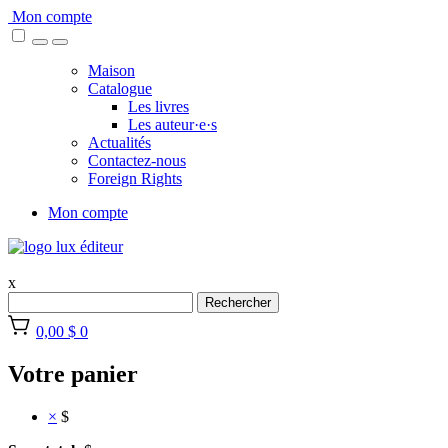
Skip
Mon compte
to
content
Maison
Catalogue
Les livres
Les auteur·e·s
Actualités
Contactez-nous
Foreign Rights
Mon compte
x
Rechercher
0,00 $
0
Votre panier
×
$