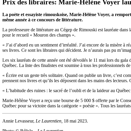
Prix des libraires: Marie-Hélène Voyer lau
La poète et essayiste rimouskoise, Marie-Hélène Voyer, a remporté 
même année à ce concours de littérature.
La professeure de littérature au Cégep de Rimouski est lauréate dans la 
pour le recueil « Mouron des champs ».
« J’ai d’abord eu un sentiment d’irréalité. J’ai encore de la misère à r
ses livres. Ce sont les libraires qui décident. Je n’aurais pas pu m’i
Les six lauréats de cette année ont été dévoilés le 11 mai lors du gala 
Québec. La liste des finalistes est soumise à tous les professionnels de 
« Écrire est un geste très solitaire. Quand on publie un livre, c’est co
prennent nos livres et qu’ils les déposent dans les mains des lecteurs
« L’habitude des ruines : le sacré de l’oubli et de la laideur au Québ
Marie-Hélène Voyer a reçu une bourse de 5 000 $ offerte par le Conseil
Québec pour sa victoire dans la catégorie « poésie ». Tous les lauréat
Annie Levasseur,
Le Laurentien,
18 mai 2023.
Photo: © Bélisle –
Le Laurentien