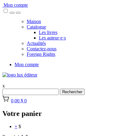
Skip
Mon compte
to
content
Maison
Catalogue
Les livres
Les auteur·e·s
Actualités
Contactez-nous
Foreign Rights
Mon compte
x
Rechercher
0,00 $
0
Votre panier
×
$