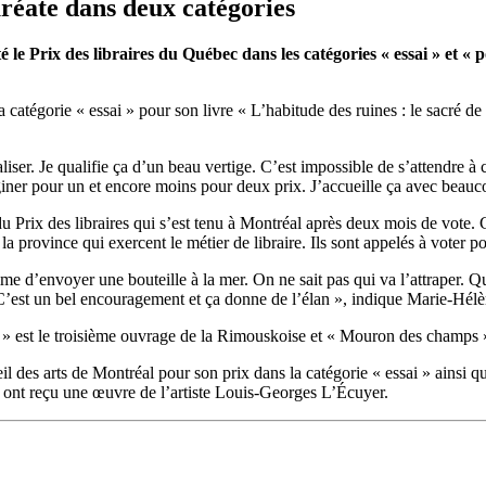
réate dans deux catégories
le Prix des libraires du Québec dans les catégories « essai » et « p
catégorie « essai » pour son livre « L’habitude des ruines : le sacré de 
éaliser. Je qualifie ça d’un beau vertige. C’est impossible de s’attendre à
maginer pour un et encore moins pour deux prix. J’accueille ça avec beau
du Prix des libraires qui s’est tenu à Montréal après deux mois de vote. C
la province qui exercent le métier de libraire. Ils sont appelés à voter po
mme d’envoyer une bouteille à la mer. On ne sait pas qui va l’attraper. Qua
. C’est un bel encouragement et ça donne de l’élan », indique Marie-Hél
ec » est le troisième ouvrage de la Rimouskoise et « Mouron des champs 
 des arts de Montréal pour son prix dans la catégorie « essai » ainsi qu
s ont reçu une œuvre de l’artiste Louis-Georges L’Écuyer.