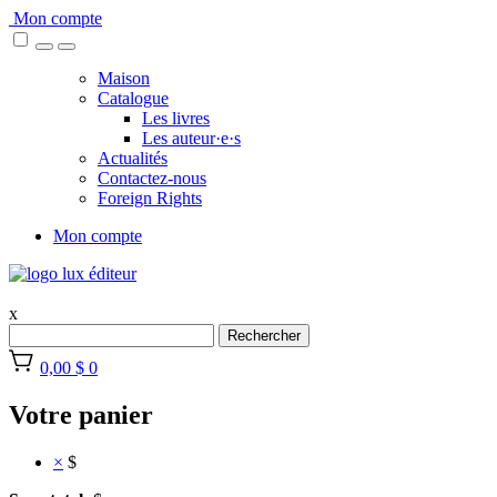
Skip
Mon compte
to
content
Maison
Catalogue
Les livres
Les auteur·e·s
Actualités
Contactez-nous
Foreign Rights
Mon compte
x
Rechercher
0,00 $
0
Votre panier
×
$