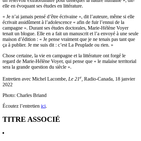
un réservoir extraordinaire pour disséquer la nature humaine », dit-
elle en évoquant ses études en littérature.
« Je n’ai jamais pensé d’être écrivaine », dit l’auteure, même si elle
écrivait assidûment à l’adolescence « afin de fuir l’ennui de la
campagne ». Durant ses études doctorales, Marie-Hélène Voyer
tenait un blogue. Elle en a fait un manuscrit et l’a envoyé à une seule
maison d’édition : « Je pense vraiment que je ne tenais pas tant que
ça à publier. Je me suis dit : c’est La Peuplade ou rien. »
Chose certaine, la vie en campagne et la littérature ont forgé le
regard de Marie-Hélène Voyer, qui pense que « le malaise territorial
sera la grande question du siècle ».
e
Entretien avec Michel Lacombe,
Le 21
,
Radio-Canada, 18 janvier
2022
Photo: Charles Briand
Écoutez l’entretien
ici
.
TITRE ASSOCIÉ