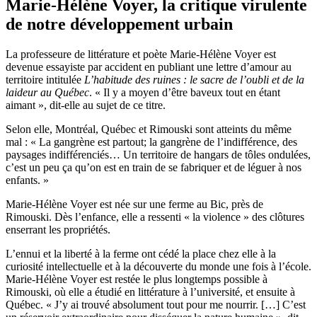
Marie-Hélène Voyer, la critique virulente
de notre développement urbain
La professeure de littérature et poète Marie-Hélène Voyer est
devenue essayiste par accident en publiant une lettre d’amour au
territoire intitulée
L’habitude des ruines : le sacre de l’oubli et de la
laideur au Québec
. « Il y a moyen d’être baveux tout en étant
aimant », dit-elle au sujet de ce titre.
Selon elle, Montréal, Québec et Rimouski sont atteints du même
mal : « La gangrène est partout; la gangrène de l’indifférence, des
paysages indifférenciés… Un territoire de hangars de tôles ondulées,
c’est un peu ça qu’on est en train de se fabriquer et de léguer à nos
enfants. »
Marie-Hélène Voyer est née sur une ferme au Bic, près de
Rimouski. Dès l’enfance, elle a ressenti « la violence » des clôtures
enserrant les propriétés.
L’ennui et la liberté à la ferme ont cédé la place chez elle à la
curiosité intellectuelle et à la découverte du monde une fois à l’école.
Marie-Hélène Voyer est restée le plus longtemps possible à
Rimouski, où elle a étudié en littérature à l’université, et ensuite à
Québec. « J’y ai trouvé absolument tout pour me nourrir. […] C’est