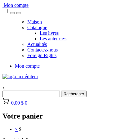
Skip
Mon compte
to
content
Maison
Catalogue
Les livres
Les auteur·e·s
Actualités
Contactez-nous
Foreign Rights
Mon compte
x
Rechercher
0,00 $
0
Votre panier
×
$