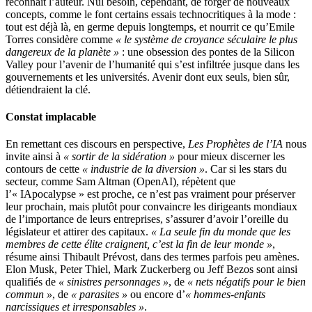
reconnaît l’auteur. Nul besoin, cependant, de forger de nouveaux
concepts, comme le font certains essais technocritiques à la mode :
tout est déjà là, en germe depuis longtemps, et nourrit ce qu’Emile
Torres considère comme
« le système de croyance séculaire le plus
dangereux de la planète »
: une obsession des pontes de la Silicon
Valley pour l’avenir de l’humanité qui s’est infiltrée jusque dans les
gouvernements et les universités. Avenir dont eux seuls, bien sûr,
détiendraient la clé.
Constat implacable
En remettant ces discours en perspective,
Les Prophètes de l’IA
nous
invite ainsi à
« sortir de la sidération »
pour mieux discerner les
contours de cette
« industrie de la diversion »
. Car si les stars du
secteur, comme Sam Altman (OpenAI), répètent que
l’« IApocalypse » est proche, ce n’est pas vraiment pour préserver
leur prochain, mais plutôt pour convaincre les dirigeants mondiaux
de l’importance de leurs entreprises, s’assurer d’avoir l’oreille du
législateur et attirer des capitaux.
« La seule fin du monde que les
membres de cette élite craignent, c’est la fin de leur monde »
,
résume ainsi Thibault Prévost, dans des termes parfois peu amènes.
Elon Musk, Peter Thiel, Mark Zuckerberg ou Jeff Bezos sont ainsi
qualifiés de
« sinistres personnages »
, de
« nets négatifs pour le bien
commun »
, de
« parasites »
ou encore d’
« hommes-enfants
narcissiques et irresponsables »
.