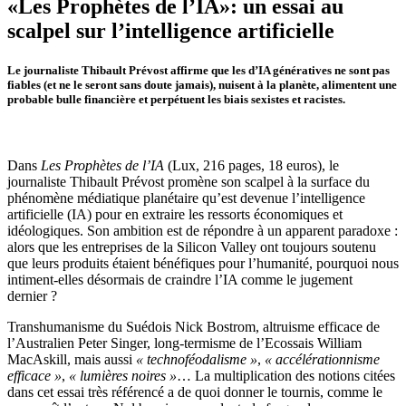
«Les Prophètes de l’IA»: un essai au
scalpel sur l’intelligence artificielle
Le journaliste Thibault Prévost affirme que les d’IA génératives ne sont pas
fiables (et ne le seront sans doute jamais), nuisent à la planète, alimentent une
probable bulle financière et perpétuent les biais sexistes et racistes.
Dans
Les Prophètes de l’IA
(Lux, 216 pages, 18 euros), le
journaliste Thibault Prévost promène son scalpel à la surface du
phénomène médiatique planétaire qu’est devenue l’intelligence
artificielle (IA) pour en extraire les ressorts économiques et
idéologiques. Son ambition est de répondre à un apparent paradoxe :
alors que les entreprises de la Silicon Valley ont toujours soutenu
que leurs produits étaient bénéfiques pour l’humanité, pourquoi nous
intiment-elles désormais de craindre l’IA comme le jugement
dernier ?
Transhumanisme du Suédois Nick Bostrom, altruisme efficace de
l’Australien Peter Singer, long-termisme de l’Ecossais William
MacAskill, mais aussi
« technoféodalisme »
,
« accélérationnisme
efficace »
,
« lumières noires »
… La multiplication des notions citées
dans cet essai très référencé a de quoi donner le tournis, comme le