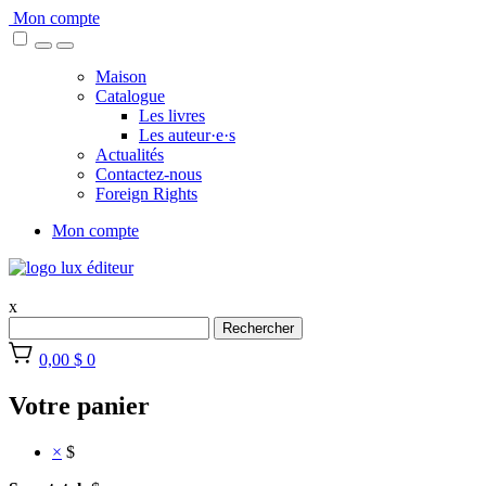
Skip
Mon compte
to
content
Maison
Catalogue
Les livres
Les auteur·e·s
Actualités
Contactez-nous
Foreign Rights
Mon compte
x
Rechercher
0,00 $
0
Votre panier
×
$