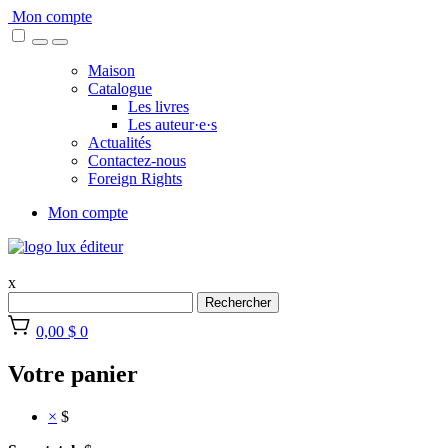
Skip
Mon compte
to
content
Maison
Catalogue
Les livres
Les auteur·e·s
Actualités
Contactez-nous
Foreign Rights
Mon compte
x
Rechercher
0,00 $
0
Votre panier
×
$