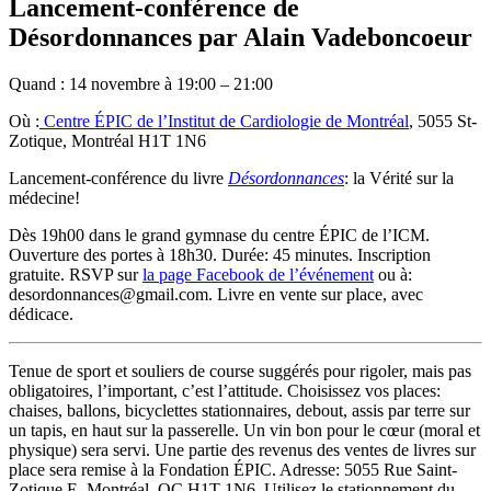
Lancement-conférence de
Désordonnances par Alain Vadeboncoeur
Quand : 14 novembre à 19:00 – 21:00
Où :
Centre ÉPIC de l’Institut de Cardiologie de Montréal
, 5055 St-
Zotique, Montréal H1T 1N6
Lancement-conférence du livre
Désordonnances
: la Vérité sur la
médecine!
Dès 19h00 dans le grand gymnase du centre ÉPIC de l’ICM.
Ouverture des portes à 18h30. Durée: 45 minutes. Inscription
gratuite. RSVP sur
la page Facebook de l’événement
ou à:
desordonnances@gmail.com. Livre en vente sur place, avec
dédicace.
Tenue de sport et souliers de course suggérés pour rigoler, mais pas
obligatoires, l’important, c’est l’attitude. Choisissez vos places:
chaises, ballons, bicyclettes stationnaires, debout, assis par terre sur
un tapis, en haut sur la passerelle. Un vin bon pour le cœur (moral et
physique) sera servi. Une partie des revenus des ventes
de livres sur
place sera remise à la Fondation ÉPIC. Adresse: 5055 Rue Saint-
Zotique E, Montréal, QC H1T 1N6. Utilisez le stationnement du