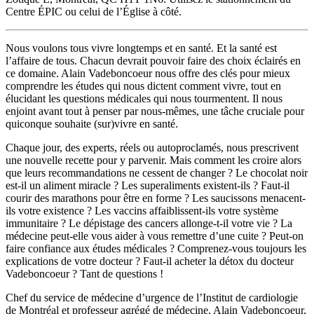
Centre ÉPIC ou celui de l’Église à côté.
Nous voulons tous vivre longtemps et en santé. Et la santé est
l’affaire de tous. Chacun devrait pouvoir faire des choix éclairés en
ce domaine. Alain Vadeboncoeur nous offre des clés pour mieux
comprendre les études qui nous dictent comment vivre, tout en
élucidant les questions médicales qui nous tourmentent. Il nous
enjoint avant tout à penser par nous-mêmes, une tâche cruciale pour
quiconque souhaite (sur)vivre en santé.
Chaque jour, des experts, réels ou autoproclamés, nous prescrivent
une nouvelle recette pour y parvenir. Mais comment les croire alors
que leurs recommandations ne cessent de changer ? Le chocolat noir
est-il un aliment miracle ? Les superaliments existent-ils ? Faut-il
courir des marathons pour être en forme ? Les saucissons menacent-
ils votre existence ? Les vaccins affaiblissent-ils votre système
immunitaire ? Le dépistage des cancers allonge-t-il votre vie ? La
médecine peut-elle vous aider à vous remettre d’une cuite ? Peut-on
faire confiance aux études médicales ? Comprenez-vous toujours les
explications de votre docteur ? Faut-il acheter la détox du docteur
Vadeboncoeur ? Tant de questions !
Chef du service de médecine d’urgence de l’Institut de cardiologie
de Montréal et professeur agrégé de médecine, Alain Vadeboncoeur,