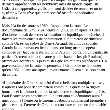
derniers appréhendent les nombreux ratés du monde capitaliste.
Grâce à cet apprentissage, ils pourront décider de renverser un tel
système.» Beau rêve que notre société bientôt individualiste
démentira.
Mais à la fin des années 1960, l’utopie tient la route. Le
documentaire de Groulx
24 heures ou plus
, un an après la Crise
d’octobre, tentait de cerner la situation sociopolitique du Québec à
travers les mouvements de contestation. Il fut interdit de diffusion,
comme
On est au coton
de Denys Arcand. Sa critique sociale,
Groulx la poursuivra en fiction dans son long métrage opéra,
composé par Jacques Hétu,
Au pays de Zom
, portrait d’un capitaliste
particulièrement odieux (incarné par le chanteur Joseph Rouleau),
offrant des accents plus pessimistes que ses œuvres précédentes. Un
grave accident de la route ne permettra à Groulx de ne le monter
qu’en 1982, quatre ans après l’avoir entamé. Il sera aussi son chant
du cygne.
«L’itinéraire de Groulx est celui d’un rebelle aux multiples causes,
lesquelles ont pour dénominateur commun la quête de la dignité
humaine et la dénonciation de la médiocrité sociopolitique», précise
Paul Beaucage en conclusion. L’auteur aura su démontrer aussi à
quel point, à l’heure où le cinéma québécois commercial triomphe à
pleins écrans, l’œuvre de Groulx en constitue encore un formidable
antidote.