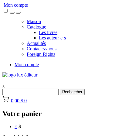
Skip
Mon compte
to
content
Maison
Catalogue
Les livres
Les auteur·e·s
Actualités
Contactez-nous
Foreign Rights
Mon compte
x
Rechercher
0,00 $
0
Votre panier
×
$