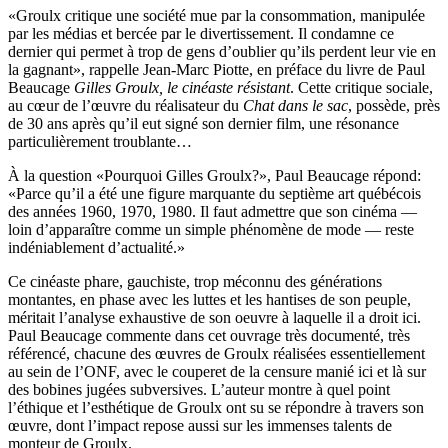
«Groulx critique une société mue par la consommation, manipulée
par les médias et bercée par le divertissement. Il condamne ce
dernier qui permet à trop de gens d’oublier qu’ils perdent leur vie en
la gagnant», rappelle Jean-Marc Piotte, en préface du livre de Paul
Beaucage
Gilles Groulx, le cinéaste résistant
. Cette critique sociale,
au cœur de l’œuvre du réalisateur du
Chat dans le sac
, possède, près
de 30 ans après qu’il eut signé son dernier film, une résonance
particulièrement troublante…
À la question «Pourquoi Gilles Groulx?», Paul Beaucage répond:
«Parce qu’il a été une figure marquante du septième art québécois
des années 1960, 1970, 1980. Il faut admettre que son cinéma —
loin d’apparaître comme un simple phénomène de mode — reste
indéniablement d’actualité.»
Ce cinéaste phare, gauchiste, trop méconnu des générations
montantes, en phase avec les luttes et les hantises de son peuple,
méritait l’analyse exhaustive de son oeuvre à laquelle il a droit ici.
Paul Beaucage commente dans cet ouvrage très documenté, très
référencé, chacune des œuvres de Groulx réalisées essentiellement
au sein de l’ONF, avec le couperet de la censure manié ici et là sur
des bobines jugées subversives. L’auteur montre à quel point
l’éthique et l’esthétique de Groulx ont su se répondre à travers son
œuvre, dont l’impact repose aussi sur les immenses talents de
monteur de Groulx.