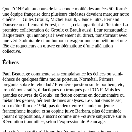
Que l’ONF ait, au cours de la seconde moitié des années 50, formé
une équipe française dont plusieurs cinéastes devaient marquer notre
cinéma — Gilles Groulx, Michel Brault, Claude Jutra, Fernand
Dansereau et Leonard Forest, etc. —, cela appartient à l’histoire. La
première collaboration de Groulx et Brault aussi. Leur remarquable
Raquetteurs, qui annonçait l’avènement du direct, transformait avec
une vérité admirable et un humour ravageur une compétition et une
fête de raquetteurs en œuvre emblématique d’une aliénation
collective.
Échecs
Paul Beaucage commente sans complaisance les échecs ou semi-
échecs de quelques films moins porteurs, Normétal, Primera
pregunta sobre le felicidad / Première question sur le bonheur, etc,
trop démonstratifs, didactiques ou tronqués par l’ONF. Mais les
grandes oeuvres de Groulx, en fiction comme en documentaire ou
mêlant les genres, héritent de fines analyses. Le Chat dans le sac,
son maître film de 1964, pas de deux entre Claude, un jeune
francophone inquiet, et sa copine juive Barbara, plus déterminée,
jouant d’oppositions, s’inscrit comme une «œuvre subjective sur la
Révolution tranquille», selon l’expression de Beaucage.
«Le cinéaste croit qu’il importe d’éduquer les gens afin que ces