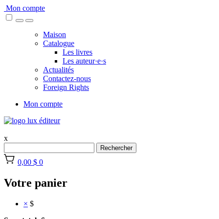
Skip
Mon compte
to
content
Maison
Catalogue
Les livres
Les auteur·e·s
Actualités
Contactez-nous
Foreign Rights
Mon compte
x
Rechercher
0,00 $
0
Votre panier
×
$