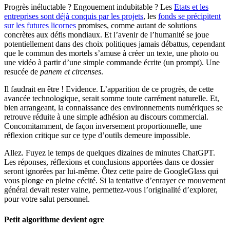
Progrès inéluctable ? Engouement indubitable ? Les
Etats et les
entreprises sont déjà conquis par les projets
, les
fonds se précipitent
sur les futures licornes
promises, comme autant de solutions
concrètes aux défis mondiaux. Et l’avenir de l’humanité se joue
potentiellement dans des choix politiques jamais débattus, cependant
que le commun des mortels s’amuse à créer un texte, une photo ou
une vidéo à partir d’une simple commande écrite (un prompt). Une
resucée de
panem et circenses
.
Il faudrait en être ! Evidence. L’apparition de ce progrès, de cette
avancée technologique, serait somme toute carrément naturelle. Et,
bien arrangeant, la connaissance des environnements numériques se
retrouve réduite à une simple adhésion au discours commercial.
Concomitamment, de façon inversement proportionnelle, une
réflexion critique sur ce type d’outils demeure impossible.
Allez. Fuyez le temps de quelques dizaines de minutes ChatGPT.
Les réponses, réflexions et conclusions apportées dans ce dossier
seront ignorées par lui-même. Ôtez cette paire de GoogleGlass qui
vous plonge en pleine cécité. Si la tentative d’enrayer ce mouvement
général devait rester vaine, permettez-vous l’originalité d’explorer,
pour votre salut personnel.
Petit algorithme devient ogre