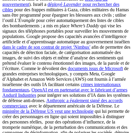
gouvernement
). Israël a
déployé
Lavender
pour rechercher des
cibles
pour des frappes militaires à Gaza, cibles militaires du Hamas
sans être programmé pour épargner les blessures aux civils ; utilise
l’outil
L’Évangile
pour créer automatiquement des listes de cibles
des bombardements ; a mis en place
Where’s Daddy
qui vise les
signaux des téléphones portables pour surveiller les mouvements de
populations. Google propose des capacités avancées d’intelligence
artificielle et d’apprentissage automatique au gouvernement israélien
dans le cadre de son contrat de projet ‘Nimbus’
afin de permettre des
capacités de détection faciale, de catégorisation automatisée des
images, de suivi des objets et même d’analyse des sentiments qui
prétend évaluer le contenu émotionnel des images, de la parole et de
l’écriture. Comme le dévoilent des
documents issus de Microsoft
de
grandes entreprises technologiques, y compris Meta, Google
d’Alphabet et Amazon Web Services (AWS) ont fournis à l’armée
israélienne des outils IA facilitant certains
crimes internationaux
fondamentaux
.
OpenAI est en partenariat avec le fabricant d’armes
Anduril Industries
pour intégrer ses solutions d’IA dans les systèmes
de défense anti-drones.
Anthropic a également signé des accords
commerciaux
avec le département américain de la Défense. Le
ministère de la Défense US veut une technologie
qui lui permette de
créer des personnages en ligne qui soient impossibles à distinguer
des personnes réelles, pour des opérations d’influence, de la
tromperie numérique, de la perturbation des communications et des
campagnes de désinformation, afin de polariser les sociétés, détruire