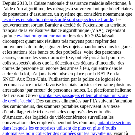
Depuis 2018, la Caisse nationale d’assurance maladie sélectionne, à
l’aide d’un algorithme, les ménages à suivre en tant que bénéficiaires
de prestations d’assurance, un système qui considère notamment que
les mères en situation de précarité sont suspectes de fraude
.
Le
gouvernement sortant Barnier a décidé de l’extension au territoire
français de la vidéosurveillance algorithmique (VSA), cependant
qu’une
évaluation grandeur nature
lors des JO 2024 laissait
circonspect quant aux résultats très moyens pour repérer des
mouvements de foule, signaler des objets abandonnés dans les gares
et les stations (des bancs ou des poubelles, voire des personnes
assises, comme les sans domicile fixe, ont été pris à tort pour des
colis suspects), alors que la détection des départs d’incendie, des
chutes de personne ou encore des armes à feu, qui entre dans le
cadre de la loi, n’a jamais été mise en place par la RATP ou la
SNCF. Aux États-Unis, l’utilisation par la police de logiciel de
reconnaissance faciale favorise les biais racistes et entraine plusieurs
arrestations ‘par erreur’ de personnes noires. La plateforme italienne
de livraison Glovo
profilait ses passagers et leur attribuait un score
de crédit ‘caché’
. Des caméras alimentées par l’IA suivent l’attention
des camionneurs, des scanners portables supervisent la vitesse
d’emballage et de tri des colis des employés des entrepôts
d’Amazon, des logiciels de vidéoconférence surveillent les
conversations des employés pendant les réunions,
autant de secteurs
dans lesquels les entreprises utilisent de plus en plus d’outils
automatisés pour collecter des données sur les travailleurs
, visant à