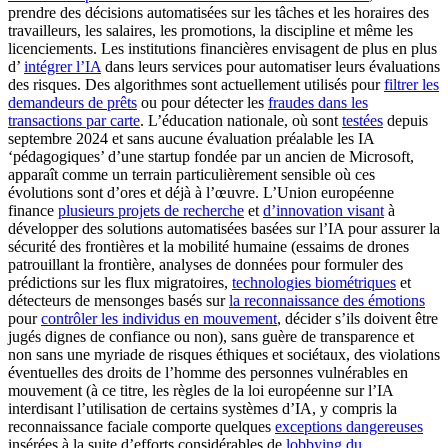
prendre des décisions automatisées sur les tâches et les horaires des
travailleurs, les salaires, les promotions, la discipline et même les
licenciements. Les institutions financières envisagent de plus en plus
d’
intégrer l’IA
dans leurs services pour automatiser leurs évaluations
des risques. Des algorithmes sont actuellement utilisés pour
filtrer les
demandeurs de prêts
ou pour détecter les
fraudes dans les
transactions par carte
. L’éducation nationale, où sont
testées
depuis
septembre 2024 et sans aucune évaluation préalable les IA
‘pédagogiques’ d’une startup fondée par un ancien de Microsoft,
apparaît comme un terrain particulièrement sensible où ces
évolutions sont d’ores et déjà à l’œuvre. L’Union européenne
finance
plusieurs projets de recherche
et
d’innovation visant
à
développer des solutions automatisées basées sur l’IA pour assurer la
sécurité des frontières et la mobilité humaine (essaims de drones
patrouillant la frontière, analyses de données pour formuler des
prédictions sur les flux migratoires,
technologies biométriques
et
détecteurs de mensonges basés sur
la reconnaissance des émotions
pour
contrôler les individus en mouvement
, décider s’ils doivent être
jugés dignes de confiance ou non), sans guère de transparence et
non sans une myriade de risques éthiques et sociétaux, des violations
éventuelles des droits de l’homme des personnes vulnérables en
mouvement (à ce titre, les règles de la loi européenne sur l’IA
interdisant l’utilisation de certains systèmes d’IA, y compris la
reconnaissance faciale comporte quelques
exceptions dangereuses
insérées à la suite d’efforts considérables de
lobbying du