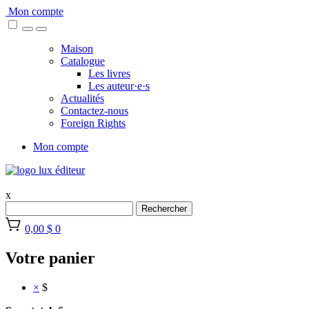
Skip
Mon compte
to
content
Maison
Catalogue
Les livres
Les auteur·e·s
Actualités
Contactez-nous
Foreign Rights
Mon compte
x
Rechercher
0,00 $
0
Votre panier
×
$