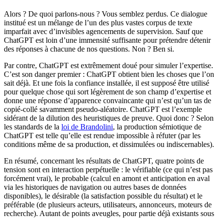
Alors ? De quoi parlons-nous ? Vous semblez perdus. Ce dialogue
institué est un mélange de l’un des plus vastes corpus de texte
imparfait avec d’invisibles agencements de supervision. Sauf que
ChatGPT est loin d’une immensité suffisante pour prétendre détenir
des réponses à chacune de nos questions. Non ? Ben si.
Par contre, ChatGPT est extrêmement doué pour simuler l’expertise.
C’est son danger premier : ChatGPT obtient bien les choses que l’on
sait déjà. Et une fois la confiance installée, il est supposé être utilisé
pour quelque chose qui sort légèrement de son champ d’expertise et
donne une réponse d’apparence convaincante qui n’est qu’un tas de
copié-collé savamment pseudo-aléatoire. ChatGPT est l’exemple
sidérant de la dilution des heuristiques de preuve. Quoi donc ? Selon
les standards de la
loi de Brandolini
, la production sémiotique de
ChatGPT est telle qu’elle est rendue impossible à réfuter (par les
conditions même de sa production, et dissimulées ou indiscernables).
En résumé, concernant les résultats de ChatGPT, quatre points de
tension sont en interaction perpétuelle : le vérifiable (ce qui n’est pas
forcément vrai), le probable (calcul en amont et anticipation en aval
via les historiques de navigation ou autres bases de données
disponibles), le désirable (la satisfaction possible du résultat) et le
préférable (de plusieurs acteurs, utilisateurs, annonceurs, moteurs de
recherche). Autant de points aveugles, pour partie déjà existants sous