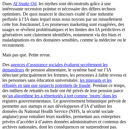
Dans
AI Snake Oil
, les mythes sont déconstruits grâce à une
intéressante recension pointue et nécessaire des délires technos
optimistes. De quoi nuancer le discours exalté d’une industrie
perfusée à l’IA dans lequel nous nous noyons par un ruissellement
cette fois fonctionnel. Les promesses marketing sont exagérées, des
usages se révèlent problématiques et les limites des IA prédictives et
génératives sont clairement identifiées, notamment via des biais et
maladaptations en des domaines sensibles, comme la médecine ou le
recrutement.
Mais pas que. Petite revue.
Des
agences d’assurance sociales évaluent secrètement les
demandeurs
de pension alimentaire, le système basé sur l’IA
détectant principalement les femmes, les personnes à faible revenu et
les personnes sans éducation universitaire,
les migrants et les
réfugiés en tant que suspects potentiels de fraude
. Pendant ce temps,
des milliers de retraités en Inde ont été privés de leur pension parce
qu
‘un algorithme les a répertoriés à tort comme ‘morts’ dans les
registres gouvernementaux. Le gouvernement britannique prévoit de
permettre aux startups et aux développeurs d’IA d’utiliser les
données du National Health Service (NHS, la sécurité sociale
anglaise) pour entraîner leurs modèles, permettant aux entreprises
privées d’accéder à d’autres données administratives et contenus des
archives nationales, dont les conséquences ne surprendront pas.