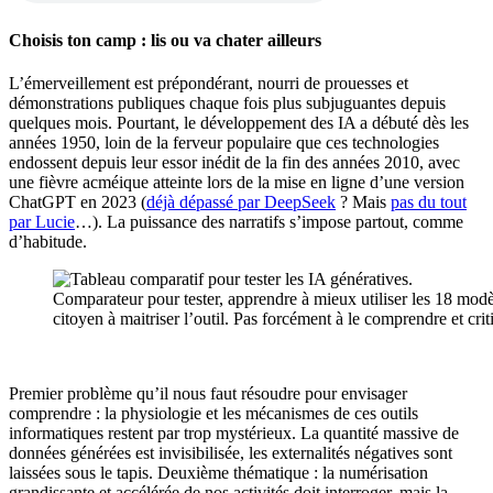
Choisis ton camp : lis ou va chater ailleurs
L’émerveillement est prépondérant, nourri de prouesses et
démonstrations publiques chaque fois plus subjuguantes depuis
quelques mois. Pourtant, le développement des IA a débuté dès les
années 1950, loin de la ferveur populaire que ces technologies
endossent depuis leur essor inédit de la fin des années 2010, avec
une fièvre acméique atteinte lors de la mise en ligne d’une version
ChatGPT en 2023 (
déjà dépassé par DeepSeek
? Mais
pas du tout
par Lucie
…). La puissance des narratifs s’impose partout, comme
d’habitude.
Comparateur pour tester, apprendre à mieux utiliser les 18 modèle
citoyen à maitriser l’outil. Pas forcément à le comprendre et cri
Premier problème qu’il nous faut résoudre pour envisager
comprendre : la physiologie et les mécanismes de ces outils
informatiques restent par trop mystérieux. La quantité massive de
données générées est invisibilisée, les externalités négatives sont
laissées sous le tapis. Deuxième thématique : la numérisation
grandissante et accélérée de nos activités doit interroger, mais la