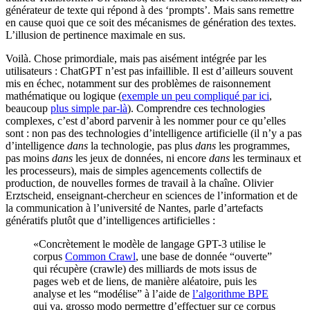
générateur de texte qui répond à des ‘prompts’. Mais sans remettre
en cause quoi que ce soit des mécanismes de génération des textes.
L’illusion de pertinence maximale en sus.
Voilà. Chose primordiale, mais pas aisément intégrée par les
utilisateurs : ChatGPT n’est pas infaillible. Il est d’ailleurs souvent
mis en échec, notamment sur des problèmes de raisonnement
mathématique ou logique (
exemple un peu compliqué par ici
,
beaucoup
plus simple par-là
). Comprendre ces technologies
complexes, c’est d’abord parvenir à les nommer pour ce qu’elles
sont : non pas des technologies d’intelligence artificielle (il n’y a pas
d’intelligence
dans
la technologie, pas plus
dans
les programmes,
pas moins
dans
les jeux de données, ni encore
dans
les terminaux et
les processeurs), mais de simples agencements collectifs de
production, de nouvelles formes de travail à la chaîne. Olivier
Erztscheid, enseignant-chercheur en sciences de l’information et de
la communication à l’université de Nantes, parle d’artefacts
génératifs plutôt que d’intelligences artificielles :
«Concrètement le modèle de langage GPT-3 utilise le
corpus
Common Crawl
, une base de donnée “ouverte”
qui récupère (crawle) des milliards de mots issus de
pages web et de liens, de manière aléatoire, puis les
analyse et les “modélise” à l’aide de
l’algorithme BPE
qui va, grosso modo permettre d’effectuer sur ce corpus