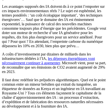
Les avantages supposés des IA doivent-ils à ce point l’emporter sur
ces impacts environnementaux réels ? Le sujet est euphémisé, les
termes pondérés : ‘un coût écologique important’, ‘des techniques
énergivores’… Sauf que le domaine des IA est éminemment
exponentiel, la puissance de calcul des nouvelles machines
consomme toujours plus d’énergie que les précédentes. Google veut
doter son moteur de recherche d’une IA générative pour les
requêtes, dix fois plus énergivores pour un service amélioré. Pour
qui ? Pour quoi ? En attendant, l’empreinte carbone du numérique
dépassera les 10% en 2030, bien plus que prévu…
A coûts d’investissement par dizaines de milliards dans les
infrastructures dédiées à l’IA,
les dépenses énergétiques vont
nécessairement continuer à augmenter
. Microsoft vient, pour sa part,
de reconnaître que ses émissions de CO2 avaient augmenté de 29%
en 2023.
Il faut donc redéfinir les préjudices algorithmiques. Quel est le point
commun entre un mineur brésilien qui extrait du tungstène, un
étiqueteur de données au Kenya et un ingénieur en IA travaillant au
Royaume-Uni ? Tous ces éléments façonnent le capitalisme de la
chaîne d’approvisionnement des IA : un processus d’extraction,
d’expédition et de fabrication des ressources naturelles nécessaires
au développement et à la fourniture des IA.