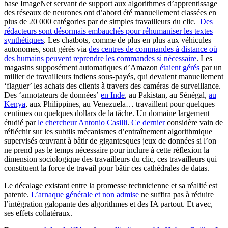
base ImageNet servant de support aux algorithmes d’apprentissage
des réseaux de neurones ont d’abord été manuellement classées en
plus de 20 000 catégories par de simples travailleurs du clic.
Des
rédacteurs sont désormais embauchés pour réhumaniser les textes
synthétiques
. Les chatbots, comme de plus en plus aux véhicules
autonomes, sont gérés via
des centres de commandes à distance où
des humains peuvent reprendre les commandes si nécessaire
. Les
magasins supposément automatiques d’Amazon
étaient gérés
par un
millier de travailleurs indiens sous-payés, qui devaient manuellement
‘flaguer’ les achats des clients à travers des caméras de surveillance.
Des ‘annotateurs de données’
en Inde
, au Pakistan, au Sénégal,
au
Kenya
, aux Philippines, au Venezuela… travaillent pour quelques
centimes ou quelques dollars de la tâche. Un domaine largement
étudié par
le chercheur Antonio Casilli
.
Ce dernier
considère vain de
réfléchir sur les subtils mécanismes d’entraînement algorithmique
supervisés œuvrant à bâtir de gigantesques jeux de données si l’on
ne prend pas le temps nécessaire pour inclure à cette réflexion la
dimension sociologique des travailleurs du clic, ces travailleurs qui
constituent la force de travail pour bâtir ces cathédrales de datas.
Le décalage existant entre la promesse technicienne et sa réalité est
patente.
L’arnaque générale et non admise
ne suffira pas à réduire
l’intégration galopante des algorithmes et des IA partout. Et avec,
ses effets collatéraux.