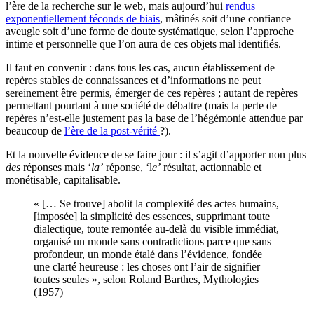
l’ère de la recherche sur le web, mais aujourd’hui
rendus
exponentiellement féconds de biais
, mâtinés soit d’une confiance
aveugle soit d’une forme de doute systématique, selon l’approche
intime et personnelle que l’on aura de ces objets mal identifiés.
Il faut en convenir : dans tous les cas, aucun établissement de
repères stables de connaissances et d’informations ne peut
sereinement être permis, émerger de ces repères ; autant de repères
permettant pourtant à une société de débattre (mais la perte de
repères n’est-elle justement pas la base de l’hégémonie attendue par
beaucoup de
l’ère de la post-vérité
?).
Et la nouvelle évidence de se faire jour : il s’agit d’apporter non plus
des
réponses mais ‘
la’
réponse, ‘l
e’
résultat, actionnable et
monétisable, capitalisable.
« [… Se trouve] abolit la complexité des actes humains,
[imposée] la simplicité des essences, supprimant toute
dialectique, toute remontée au-delà du visible immédiat,
organisé un monde sans contradictions parce que sans
profondeur, un monde étalé dans l’évidence, fondée
une clarté heureuse : les choses ont l’air de signifier
toutes seules », selon Roland Barthes, Mythologies
(1957)