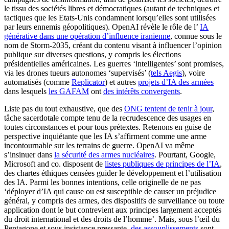
le tissu des sociétés libres et démocratiques (autant de techniques et
tactiques que les Etats-Unis condamnent lorsqu’elles sont utilisées
par leurs ennemis géopolitiques). OpenAI révèle le rôle de l’
IA
générative dans une opération d’influence iranienne
, connue sous le
nom de Storm-2035, créant du contenu visant à influencer l’opinion
publique sur diverses questions, y compris les élections
présidentielles américaines. Les guerres ‘intelligentes’ sont promises,
via les drones tueurs autonomes ‘supervisés’ (
tels Aegis
), voire
automatisés (comme
Replicator
) et autres
projets d’IA des armées
dans lesquels
les GAFAM
ont
des intérêts convergents
.
Liste pas du tout exhaustive, que des
ONG tentent de tenir à jour
,
tâche sacerdotale compte tenu de la recrudescence des usages en
toutes circonstances et pour tous prétextes. Retenons en guise de
perspective inquiétante que les IA s’affirment comme une arme
incontournable sur les terrains de guerre. OpenAI va même
s’insinuer dans
la sécurité des armes nucléaires
. Pourtant, Google,
Microsoft and co. disposent de
listes publiques de principes de l’IA
,
des chartes éthiques censées guider le développement et l’utilisation
des IA. Parmi les bonnes intentions, celle originelle de ne pas
‘déployer d’IA qui cause ou est susceptible de causer un préjudice
général, y compris des armes, des dispositifs de surveillance ou toute
application dont le but contrevient aux principes largement acceptés
du droit international et des droits de l’homme’. Mais, sous l’œil du
Pentagone et sous insistance pressante,
des assouplissements
sont