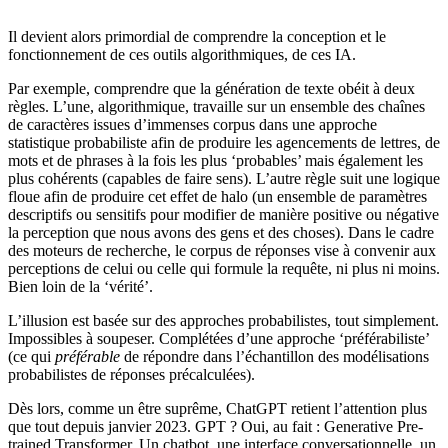
Il devient alors primordial de comprendre la conception et le
fonctionnement de ces outils algorithmiques, de ces IA.
Par exemple, comprendre que la génération de texte obéit à deux
règles. L’une, algorithmique, travaille sur un ensemble des chaînes
de caractères issues d’immenses corpus dans une approche
statistique probabiliste afin de produire les agencements de lettres, de
mots et de phrases à la fois les plus ‘probables’ mais également les
plus cohérents (capables de faire sens). L’autre règle suit une logique
floue afin de produire cet effet de halo (un ensemble de paramètres
descriptifs ou sensitifs pour modifier de manière positive ou négative
la perception que nous avons des gens et des choses). Dans le cadre
des moteurs de recherche, le corpus de réponses vise à convenir aux
perceptions de celui ou celle qui formule la requête, ni plus ni moins.
Bien loin de la ‘vérité’.
L’illusion est basée sur des approches probabilistes, tout simplement.
Impossibles à soupeser. Complétées d’une approche ‘préférabiliste’
(ce qui
préférable
de répondre dans l’échantillon des modélisations
probabilistes de réponses précalculées).
Dès lors, comme un être suprême, ChatGPT retient l’attention plus
que tout depuis janvier 2023. GPT ? Oui, au fait : Generative Pre-
trained Transformer. Un chatbot, une interface conversationnelle, un