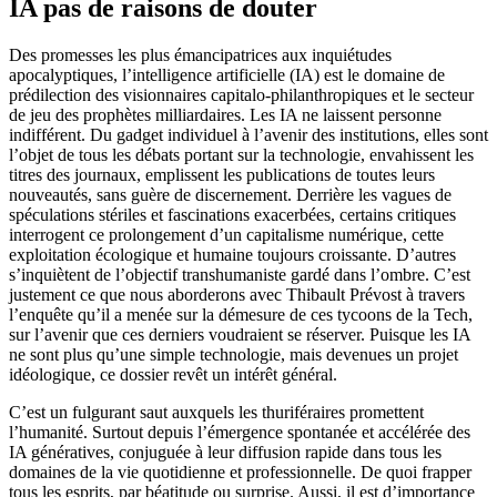
IA pas de raisons de douter
Des promesses les plus émancipatrices aux inquiétudes
apocalyptiques, l’intelligence artificielle (IA) est le domaine de
prédilection des visionnaires capitalo-philanthropiques et le secteur
de jeu des prophètes milliardaires. Les IA ne laissent personne
indifférent. Du gadget individuel à l’avenir des institutions, elles sont
l’objet de tous les débats portant sur la technologie, envahissent les
titres des journaux, emplissent les publications de toutes leurs
nouveautés, sans guère de discernement. Derrière les vagues de
spéculations stériles et fascinations exacerbées, certains critiques
interrogent ce prolongement d’un capitalisme numérique, cette
exploitation écologique et humaine toujours croissante. D’autres
s’inquiètent de l’objectif transhumaniste gardé dans l’ombre. C’est
justement ce que nous aborderons avec Thibault Prévost à travers
l’enquête qu’il a menée sur la démesure de ces tycoons de la Tech,
sur l’avenir que ces derniers voudraient se réserver. Puisque les IA
ne sont plus qu’une simple technologie, mais devenues un projet
idéologique, ce dossier revêt un intérêt général.
C’est un fulgurant saut auxquels les thuriféraires promettent
l’humanité. Surtout depuis l’émergence spontanée et accélérée des
IA génératives, conjuguée à leur diffusion rapide dans tous les
domaines de la vie quotidienne et professionnelle. De quoi frapper
tous les esprits, par béatitude ou surprise. Aussi, il est d’importance