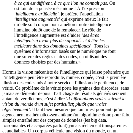
à ce qui est différent, à ce que l’on ne connaît pas
. On
est loin de la pensée mécanique ! À l’expression
‘
intelligence artificielle’
, je préfère l’appellation
‘
intelligence augmentée
’ qui exprime mieux le fait
qu’elle soit conçue pour améliorer notre intelligence
humaine plutôt que de la remplacer. Le rôle de
l’intelligence augmentée est d’aider ‘
des êtres
intelligents à avoir plus de capacités et à être les
meilleurs dans des domaines spécifiques
’. Tous les
systèmes d’information basés sur le numérique ne font
que suivre des règles et des codes, en utilisant des
données choisies par des humains.»
Hormis la vision mécaniste de l’intelligence qui laisse prétendre que
l’intelligence peut être reproduite, mimée, copiée, c’est la première
illusion des codes mis à notre service : l’illusion de pertinence, de
vérité. Ce problème de la vérité porte les graines des discordes, sans
jamais se démentir depuis : l’affichage de résultats générés seraient
autant de véridictions, c’est à dire ‘
d’affirmations vraies suivant la
vision du monde d’un sujet particulier, plutôt que vraies
objectivement’
. Il faut bien mesurer que tout n’est pourtant qu’un
agencement mathématico-sémantique (un algorithme donc pour faire
simple) entraîné sur des corpus de données (les big data,
foisonnantes et accaparées partout) jamais réellement transparentes
et auditables. Un corpus véhicule une vision du monde, en un