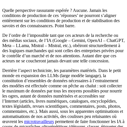
Quelle perspective rassurante espérée ? Aucune. Jamais les
conditions de production de ces ‘réponses’ ne pourront s’aligner
entièrement sur les conditions de production et de stabilisation des
savoirs et des connaissances. Point barre.
De l’ordre de l’impossible tant que ces acteurs de la recherche ou
des médias sociaux, de l’IA (Google – Gemini, OpenAI – ChatGPT,
Meta – LLama, Mistral – Mistral, etc.), obéiront structurellement à
des logiques marchandes qui sont celles des entreprises privées pour
le contrôle d’un marché et de nos attentions. Autant dire que ces
acteurs ne se coucheront jamais devant une telle concession.
Derrière l’aspect techniciste, les paramètres matériels. Dans le petit
monde en expansion des LLMs (large modèle langage), la
constitution d’ensembles de données nécessaires à l’entrainement
des modèles est effectuée comme on pêche au chalut : soit collecter
le maximum de données par tous les moyens possibles pour nourrir
les ogres, autant de données numérisées et accessibles sur
l’Internet (articles, livres numériques, catalogues, encyclopédies,
textes législatifs, revues scientifiques, commentaires, posts, photos,
commentaires, etc.). Mais aussi, sous les apparentes optimisations et
automatisations de nos activités, des coulisses peu reluisantes où
œuvrent les
microtravailleurs
permettent de faire fonctionner les IA à
coups de microtâches ultrarépétitives (détourer, classer, étiqueter des