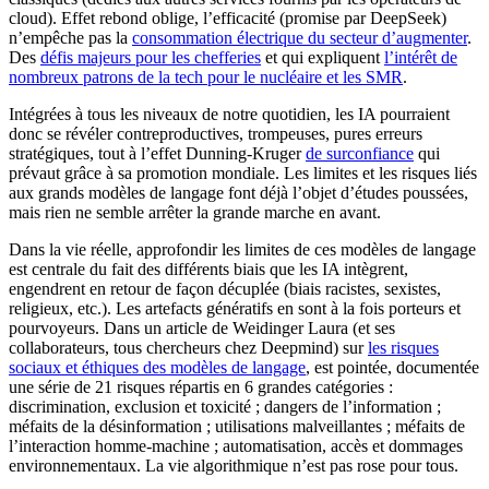
cloud). Effet rebond oblige, l’efficacité (promise par DeepSeek)
n’empêche pas la
consommation électrique du secteur d’augmenter
.
Des
défis majeurs pour les chefferies
et qui expliquent
l’intérêt de
nombreux patrons de la tech pour le nucléaire et les SMR
.
Intégrées à tous les niveaux de notre quotidien, les IA pourraient
donc se révéler contreproductives, trompeuses, pures erreurs
stratégiques, tout à l’effet Dunning-Kruger
de surconfiance
qui
prévaut grâce à sa promotion mondiale. Les limites et les risques liés
aux grands modèles de langage font déjà l’objet d’études poussées,
mais rien ne semble arrêter la grande marche en avant.
Dans la vie réelle, approfondir les limites de ces modèles de langage
est centrale du fait des différents biais que les IA intègrent,
engendrent en retour de façon décuplée (biais racistes, sexistes,
religieux, etc.). Les artefacts génératifs en sont à la fois porteurs et
pourvoyeurs. Dans un article de Weidinger Laura (et ses
collaborateurs, tous chercheurs chez Deepmind) sur
les risques
sociaux et éthiques des modèles de langage
, est pointée, documentée
une série de 21 risques répartis en 6 grandes catégories :
discrimination, exclusion et toxicité ; dangers de l’information ;
méfaits de la désinformation ; utilisations malveillantes ; méfaits de
l’interaction homme-machine ; automatisation, accès et dommages
environnementaux. La vie algorithmique n’est pas rose pour tous.