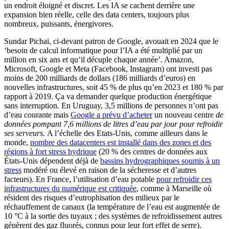
un endroit éloigné et discret. Les IA se cachent derrière une
expansion bien réelle, celle des data centers, toujours plus
nombreux, puissants, énergivores.
Sundar Pichai, ci-devant patron de Google, avouait en 2024 que le
‘besoin de calcul informatique pour l’IA a été multiplié par un
million en six ans et qu’il décuple chaque année’. Amazon,
Microsoft, Google et Meta (Facebook, Instagram) ont investi pas
moins de 200 milliards de dollars (186 milliards d’euros) en
nouvelles infrastructures, soit 45 % de plus qu’en 2023 et 180 % par
rapport à 2019. Ça va demander quelque production énergétique
sans interruption. En Uruguay, 3,5 millions de personnes n’ont pas
d’eau courante mais
Google a prévu d’acheter
un nouveau centre
de
données pompant 7,6 millions de litres d’eau par jour pour refroidir
ses serveurs.
A l’échelle des Etats-Unis, comme ailleurs dans le
monde,
nombre des datacenters est installé dans des zones et des
régions à fort stress hydrique
(20 % des centres de données aux
États-Unis dépendent déjà de
bassins hydrographiques soumis à un
stress
modéré ou élevé en raison de la sécheresse et d’autres
facteurs). En France, l’utilisation d’eau potable
pour refroidir ces
infrastructures du numérique est critiquée
, comme à Marseille où
résident des risques d’eutrophisation des milieux par le
réchauffement de canaux (la température de l’eau est augmentée de
10 °C à la sortie des tuyaux ; des systèmes de refroidissement autres
génèrent des gaz fluorés, connus pour leur fort effet de serre).