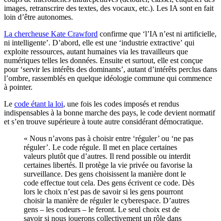
images, retranscrire des textes, des vocaux, etc.). Les IA sont en fait
loin d’être autonomes.
La chercheuse Kate Crawford
confirme que ‘l’IA n’est ni artificielle,
ni intelligente’. D’abord, elle est une ‘industrie extractive’ qui
exploite ressources, autant humaines via les travailleurs que
numériques telles les données. Ensuite et surtout, elle est conçue
pour ‘servir les intérêts des dominants’, autant d’intérêts perclus dans
l’ombre, rassemblés en quelque idéologie commune qui commence
à pointer.
Le
code étant la loi
, une fois les codes imposés et rendus
indispensables à la bonne marche des pays, le code devient normatif
et s’en trouve supérieure à toute autre considérant démocratique.
« Nous n’avons pas à choisir entre ‘réguler’ ou ‘ne pas
réguler’. Le code régule. Il met en place certaines
valeurs plutôt que d’autres. Il rend possible ou interdit
certaines libertés. Il protège la vie privée ou favorise la
surveillance. Des gens choisissent la manière dont le
code effectue tout cela. Des gens écrivent ce code. Dès
lors le choix n’est pas de savoir si les gens pourront
choisir la manière de réguler le cyberespace. D’autres
gens – les codeurs – le feront. Le seul choix est de
savoir si nous jouerons collectivement un rôle dans