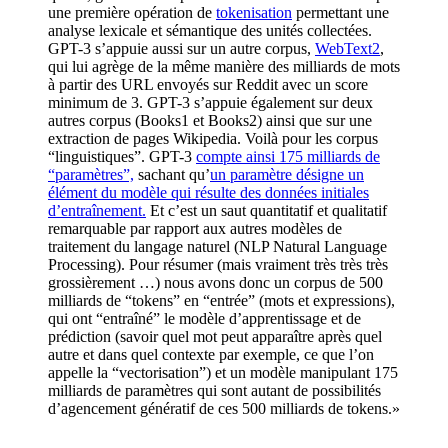
une première opération de
tokenisation
permettant une
analyse lexicale et sémantique des unités collectées.
GPT-3 s’appuie aussi sur un autre corpus,
WebText2
,
qui lui agrège de la même manière des milliards de mots
à partir des URL envoyés sur Reddit avec un score
minimum de 3. GPT-3 s’appuie également sur deux
autres corpus (Books1 et Books2) ainsi que sur une
extraction de pages Wikipedia. Voilà pour les corpus
“linguistiques”. GPT-3
compte ainsi 175 milliards de
“paramètres”,
sachant qu’
un paramètre désigne un
élément du modèle qui résulte des données initiales
d’entraînement.
Et c’est un saut quantitatif et qualitatif
remarquable par rapport aux autres modèles de
traitement du langage naturel (NLP Natural Language
Processing). Pour résumer (mais vraiment très très très
grossièrement …) nous avons donc un corpus de 500
milliards de “tokens” en “entrée” (mots et expressions),
qui ont “entraîné” le modèle d’apprentissage et de
prédiction (savoir quel mot peut apparaître après quel
autre et dans quel contexte par exemple, ce que l’on
appelle la “vectorisation”) et un modèle manipulant 175
milliards de paramètres qui sont autant de possibilités
d’agencement génératif de ces 500 milliards de tokens.»