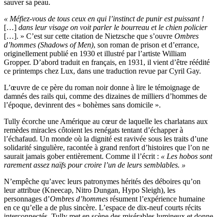
sauver sa peau.
« Méfiez-vous de tous ceux en qui l’instinct de punir est puissant !
[…]
dans leur visage on voit parler le bourreau et le chien policier
[…]. » C’est sur cette citation de Nietzsche que s’ouvre
Ombres
d’hommes (Shadows of Men)
, son roman de prison et d’errance,
originellement publié en 1930 et illustré par l’artiste William
Gropper. D’abord traduit en français, en 1931, il vient d’être réédité
ce printemps chez Lux, dans une traduction revue par Cyril Gay.
L’œuvre de ce père du roman noir donne à lire le témoignage de
damnés des rails qui, comme des dizaines de milliers d’hommes de
l’époque, devinrent des « bohèmes sans domicile ».
Tully écorche une Amérique au cœur de laquelle les charlatans aux
remèdes miracles côtoient les renégats tentant d’échapper à
l’échafaud. Un monde où la dignité est ravivée sous les traits d’une
solidarité singulière, racontée à grand renfort d’histoires que l’on ne
saurait jamais gober entièrement. Comme il l’écrit :
« Les hobos sont
rarement assez naïfs pour croire l’un de leurs semblables. »
N’empêche qu’avec leurs patronymes hérités des déboires qu’on
leur attribue (Kneecap, Nitro Dungan, Hypo Sleigh), les
personnages d’
Ombres d’hommes
résument l’expérience humaine
en ce qu’elle a de plus sincère. L’espace de dix-neuf courts récits
interconnectés, Tully met en scène des misérables lumineux et donne