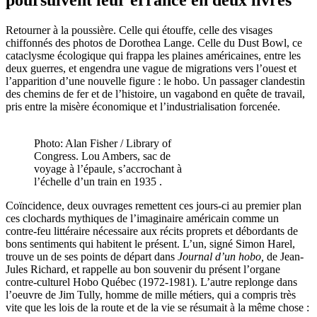
Retourner à la poussière. Celle qui étouffe, celle des visages
chiffonnés des photos de Dorothea Lange. Celle du Dust Bowl, ce
cataclysme écologique qui frappa les plaines américaines, entre les
deux guerres, et engendra une vague de migrations vers l’ouest et
l’apparition d’une nouvelle figure : le hobo. Un passager clandestin
des chemins de fer et de l’histoire, un vagabond en quête de travail,
pris entre la misère économique et l’industrialisation forcenée.
Photo: Alan Fisher / Library of
Congress. Lou Ambers, sac de
voyage à l’épaule, s’accrochant à
l’échelle d’un train en 1935 .
Coïncidence, deux ouvrages remettent ces jours-ci au premier plan
ces clochards mythiques de l’imaginaire américain comme un
contre-feu littéraire nécessaire aux récits proprets et débordants de
bons sentiments qui habitent le présent. L’un, signé Simon Harel,
trouve un de ses points de départ dans
Journal d’un hobo,
de Jean-
Jules Richard, et rappelle au bon souvenir du présent l’organe
contre-culturel Hobo Québec (1972-1981). L’autre replonge dans
l’oeuvre de Jim Tully, homme de mille métiers, qui a compris très
vite que les lois de la route et de la vie se résumait à la même chose :