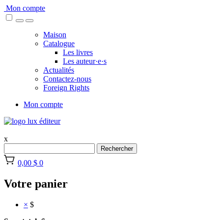
Skip
Mon compte
to
content
Maison
Catalogue
Les livres
Les auteur·e·s
Actualités
Contactez-nous
Foreign Rights
Mon compte
x
Rechercher
0,00 $
0
Votre panier
×
$