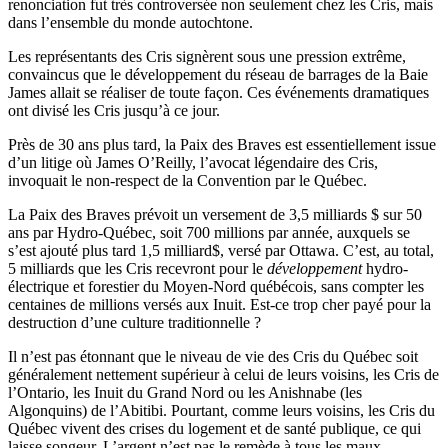
renonciation fut très controversée non seulement chez les Cris, mais
dans l’ensemble du monde autochtone.
Les représentants des Cris signèrent sous une pression extrême,
convaincus que le développement du réseau de barrages de la Baie
James allait se réaliser de toute façon. Ces événements dramatiques
ont divisé les Cris jusqu’à ce jour.
Près de 30 ans plus tard, la Paix des Braves est essentiellement issue
d’un litige où James O’Reilly, l’avocat légendaire des Cris,
invoquait le non-respect de la Convention par le Québec.
La Paix des Braves prévoit un versement de 3,5 milliards $ sur 50
ans par Hydro-Québec, soit 700 millions par année, auxquels se
s’est ajouté plus tard 1,5 milliard$, versé par Ottawa. C’est, au total,
5 milliards que les Cris recevront pour le
développement
hydro-
électrique et forestier du Moyen-Nord québécois, sans compter les
centaines de millions versés aux Inuit. Est-ce trop cher payé pour la
destruction d’une culture traditionnelle ?
Il n’est pas étonnant que le niveau de vie des Cris du Québec soit
généralement nettement supérieur à celui de leurs voisins, les Cris de
l’Ontario, les Inuit du Grand Nord ou les Anishnabe (les
Algonquins) de l’Abitibi. Pourtant, comme leurs voisins, les Cris du
Québec vivent des crises du logement et de santé publique, ce qui
laisse songeur. L’argent n’est pas le remède à tous les maux.