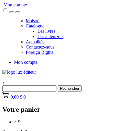
Skip
Mon compte
to
content
Maison
Catalogue
Les livres
Les auteur·e·s
Actualités
Contactez-nous
Foreign Rights
Mon compte
x
Rechercher
0,00 $
0
Votre panier
×
$