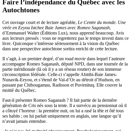
Faire l’indépendance du Québec avec les
Autochtones
Cet ouvrage court et de lecture agréable,
Le Centre du monde. Une
virée en Eeyou Istchee Baie James avec Romeo Saganash
,
d’Emmanuel Walter (Éditions Lux), nous apprend beaucoup. Avis
aux lecteurs pressés : vous ne regretterez pas le temps investi dans ce
livre. Quiconque s’intéresse sérieusement à la vision du Québec
dans une perspective autochtone sortira enrichi de cette lecture.
Il s’agit, à un premier degré, d’un
road movie
dans lequel l’auteure
accompagne Romeo Saganash, député NPD, dans une tournée de la
partie méridionale (là où il y a un réseau routier) de son immense
circonscription fédérale. Celle-ci s’appelle Abitibi-Baie James-
Nunavik-Eeyou, et s’étend de Val-d’Or au détroit d’Hudson, en
passant par Chibougamau, Radisson et Puvirnituq. Elle couvre la
moitié du Québec.
Faut-il présenter Romeo Saganash ? Il fait partie de la dernière
génération de Cris nés sous la tente. Il a survécu au pensionnat où il
a côtoyé l’horreur : la première nuit, on lui a rasé la tête et ôté tous
ses habits ; on lui parlait uniquement en anglais, une langue qu’il
n’avait jamais entendue.