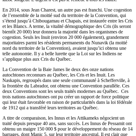
En 2014, sous Jean Charest, un autre pas est franchi. Une cogestion
de l’ensemble de la moitié sud du territoire de la Convention, qui
s’étend jusqu’à Chibougamau et Chapais, est instaurée entre les Cris
et les Blancs. A terme, la vitalité démographique des Cris (ils seront
bientôt 20 000) leur donnera la majorité dans les organismes de
cogestion. Seuls les Inuit (environ 20 000 également), grandement
majoritaires parmi les résidents permanents du Nunavik (la moitié
nord du territoire de la Convention), avaient jusqu’ici obtenu une
telle autonomie. Il y a belle lurette que la Loi sur les Indiens ne
s’applique plus aux Cris du Québec.
La Convention de la Baie James lie deux des onze nations
autochtones reconnues au Québec, les Cris et les Inuit. Les
Naskapis, regroupés dans une seule communauté à Schefferville, à
la frontière du Labrador, ont obtenu une Convention parallèle. Ces
deux Conventions sont les seuls traités modernes au Québec. Ces
trois nations autochtones ont pu créer un rapport de force politique
qui leur était favorable en raison de particularités dans la loi fédérale
de 1912 qui a transféré leurs territoires au Québec.
A titre de comparaison, les Innus et les Attikameks négocient un
traité depuis presque 40 ans, sans succès. Les Innus de Pessamit ont
obtenu un maigre 150 000 $ pour le développement du réseau de 14
barrages, dont Manic 5, sur leur territoire ancestral. Il est clair que