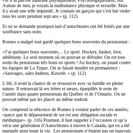
«Je n’ai pas été maltraité physiquement. Psychologiquement, oui.
Autour de moi, je voyais la maltraitance physique et sexuelle. Mais
il y avait une telle impunité. Je connais un garçon qui s’est fait violer
tous les soirs pendant sept ans.» (p. 112)
Et on se demande pourquoi tant d’autochtones ont été brisés par une
souffrance sans nom.
Romeo a malgré tout gardé quelques bons souvenirs du pensionnat :
«J’ai quelques bons souvenirs… Le sport. Hockey, basket, foot,
athlétisme. Le seul moment où on pouvait se défouler. On est tous
sortis du pensionnat très bons en sports ! Au hockey, on jouait contre
les équipes de La Tuque. On se faisait insulter en permanence :
«Sauvages, sales Indiens,
Kawish
. » (p. 112)
L’été, il avait la chance de se ressourcer avec sa famille en pleine
nature. Il retrouvait là ses frères et sœurs, éparpillés le reste de
l’année dans quatre pensionnats du Québec et de l’Ontario. On ne
pouvait même pas les placer au même endroit.
On comprend la réticence de Romeo à vouloir parler de ces années,
«parce que le dépassement de soi est une obligation sociale et
médiatique». (p. 116) Pourtant, il faut rappeler à l’occasion ce qu’a
vécu une génération d’Autochtones à travers le Canada, qui en a été
marquée pour toute la vie. Les pensionnats n’étaient pas un mauvais