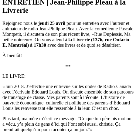
ENTRETIEN | Jean-Philippe Pleau à la
Livrerie
Rejoignez-nous le
jeudi 25 avril
pour un entretien avec l’auteur et
animateur de radio Jean-Philippe Pleau. Avec la comédienne Pascale
Montpetit, il discutera de son plus récent livre, «Rue Duplessis. Ma
petite noirceur». On vous attend à
la Livrerie (1376, rue Ontario
E, Montréal) à 17h30
avec des livres et de quoi se désaltérer.
À bientôt!
•••
LE LIVRE:
«Juin 2018. J’effectue une entrevue sur les ondes de Radio-Canada
avec l’écrivain Édouard Louis. On discute ensemble de son parcours
de transfuge de classe. Mes parents sont à l’écoute. L’histoire de
pauvreté économique, culturelle et politique des parents d’Édouard
Louis les renverse tant elle ressemble à la leur. C’est un choc.
Plus tard, ma mère m’écrit ce message: “Ce que ton père pis moi on
a vécu, y’a plein de gens d’ici qui l’ont subi aussi, christie. Ça
prendrait quelqu’un pour raconter ça un jour.”»