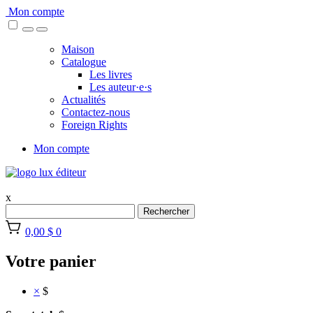
Skip
Mon compte
to
content
Maison
Catalogue
Les livres
Les auteur·e·s
Actualités
Contactez-nous
Foreign Rights
Mon compte
x
Rechercher
0,00 $
0
Votre panier
×
$