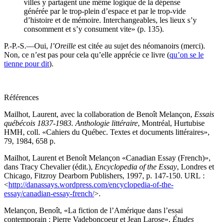
villes y partagent une même logique de la dépense
générée par le trop-plein d’espace et par le trop-vide
d’histoire et de mémoire. Interchangeables, les lieux s’y
consomment et s’y consument vite» (p. 135).
P.-P.-S.—Oui,
l’Oreille
est citée au sujet des néomanoirs (merci).
Non, ce n’est pas pour cela qu’elle apprécie ce livre (
qu’on se le
tienne pour dit
).
Références
Mailhot, Laurent, avec la collaboration de Benoît Melançon,
Essais
québécois 1837-1983. Anthologie littéraire
, Montréal, Hurtubise
HMH, coll. «Cahiers du Québec. Textes et documents littéraires»,
79, 1984, 658 p.
Mailhot, Laurent et Benoît Melançon «Canadian Essay (French)»,
dans Tracy Chevalier (édit.),
Encyclopedia of the Essay
, Londres et
Chicago, Fitzroy Dearborn Publishers, 1997, p. 147-150. URL :
<
http://danassays.wordpress.com/encyclopedia-of-the-
essay/canadian-essay-french/
>.
Melançon, Benoît, «La fiction de l’Amérique dans l’essai
contemporain : Pierre Vadeboncoeur et Jean Larose»,
Études