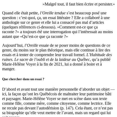
«Malgré tout, il faut bien écrire et persister.»
Quand elle était petite,
l’Oreille tendue
s’est beaucoup posé une
question : c’est quoi, ça, un essai littéraire ? Elle a collaboré à une
anthologie sur ce genre et elle lui a consacré pas mal d’articles
(quelques références ci-dessous). «Comment est-ce que ça
raconte ?» a toujours été une interrogation qui l’intéressait au moins
autant que «Qu’est-ce que ça raconte ?»
Aujourd’hui,
l’Oreille
essaie de se poser moins de questions de ce
genre, du moins sur le plan théorique, mais elle continue à lire des
essais et à tenter de comprendre leur travail formel.
L’Habitude des
ruines. Le sacre de l’oubli et de la laideur au Québec
, qu’a publié
Marie-Hélène Voyer à la fin de 2021, lui a donné à boire et à
manger.
Que chercher dans un essai ?
D’abord et avant tout une manière personnelle d’aborder un objet —
ici, la façon qu’ont les Québécois de maltraiter leur patrimoine bâti
et paysager. Marie-Hélène Voyer se met en scène dans son texte
comme fille, comme mère, comme citoyenne, comme lectrice. Elle
ne recule pas devant l’autodérision (p. 147). Cela étant, ce n’est pas
sa biographie qu’elle veut mettre de l’avant, mais un regard qui lui