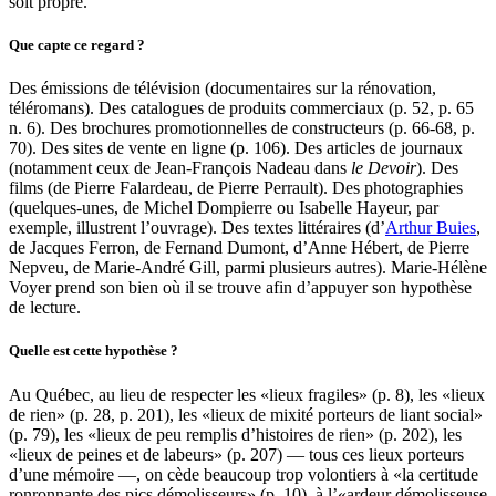
soit propre.
Que capte ce regard ?
Des émissions de télévision (documentaires sur la rénovation,
téléromans). Des catalogues de produits commerciaux (p. 52, p. 65
n. 6). Des brochures promotionnelles de constructeurs (p. 66-68, p.
70). Des sites de vente en ligne (p. 106). Des articles de journaux
(notamment ceux de Jean-François Nadeau dans
le Devoir
). Des
films (de Pierre Falardeau, de Pierre Perrault). Des photographies
(quelques-unes, de Michel Dompierre ou Isabelle Hayeur, par
exemple, illustrent l’ouvrage). Des textes littéraires (d’
Arthur Buies
,
de Jacques Ferron, de Fernand Dumont, d’Anne Hébert, de Pierre
Nepveu, de Marie-André Gill, parmi plusieurs autres). Marie-Hélène
Voyer prend son bien où il se trouve afin d’appuyer son hypothèse
de lecture.
Quelle est cette hypothèse ?
Au Québec, au lieu de respecter les «lieux fragiles» (p. 8), les «lieux
de rien» (p. 28, p. 201), les «lieux de mixité porteurs de liant social»
(p. 79), les «lieux de peu remplis d’histoires de rien» (p. 202), les
«lieux de peines et de labeurs» (p. 207) — tous ces lieux porteurs
d’une mémoire —, on cède beaucoup trop volontiers à «la certitude
ronronnante des pics démolisseurs» (p. 10), à l’«ardeur démolisseuse