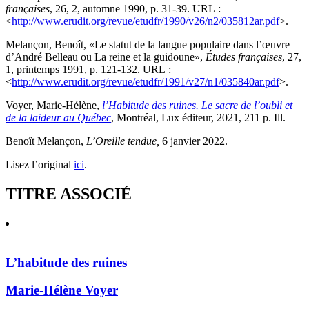
françaises
, 26, 2, automne 1990, p. 31-39. URL :
<
http://www.erudit.org/revue/etudfr/1990/v26/n2/035812ar.pdf
>.
Melançon, Benoît, «Le statut de la langue populaire dans l’œuvre
d’André Belleau ou La reine et la guidoune»,
Études françaises
, 27,
1, printemps 1991, p. 121-132. URL :
<
http://www.erudit.org/revue/etudfr/1991/v27/n1/035840ar.pdf
>.
Voyer, Marie-Hélène,
l’Habitude des ruines. Le sacre de l’oubli et
de la laideur au Québec
, Montréal, Lux éditeur, 2021, 211 p. Ill.
Benoît Melançon,
L’Oreille tendue,
6 janvier 2022.
Lisez l’original
ici
.
TITRE ASSOCIÉ
L’habitude des ruines
Marie-Hélène Voyer