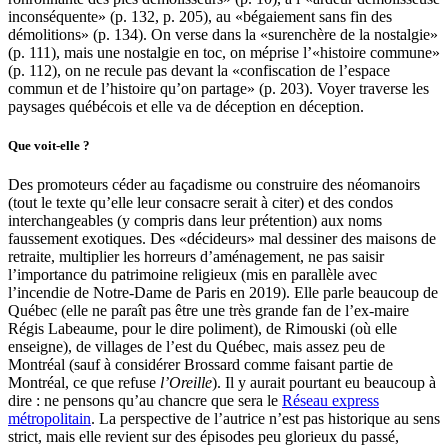
inconséquente» (p. 132, p. 205), au «bégaiement sans fin des
démolitions» (p. 134). On verse dans la «surenchère de la nostalgie»
(p. 111), mais une nostalgie en toc, on méprise l’«histoire commune»
(p. 112), on ne recule pas devant la «confiscation de l’espace
commun et de l’histoire qu’on partage» (p. 203). Voyer traverse les
paysages québécois et elle va de déception en déception.
Que voit-elle ?
Des promoteurs céder au façadisme ou construire des néomanoirs
(tout le texte qu’elle leur consacre serait à citer) et des condos
interchangeables (y compris dans leur prétention) aux noms
faussement exotiques. Des «décideurs» mal dessiner des maisons de
retraite, multiplier les horreurs d’aménagement, ne pas saisir
l’importance du patrimoine religieux (mis en parallèle avec
l’incendie de Notre-Dame de Paris en 2019). Elle parle beaucoup de
Québec (elle ne paraît pas être une très grande fan de l’ex-maire
Régis Labeaume, pour le dire poliment), de Rimouski (où elle
enseigne), de villages de l’est du Québec, mais assez peu de
Montréal (sauf à considérer Brossard comme faisant partie de
Montréal, ce que refuse
l’Oreille
). Il y aurait pourtant eu beaucoup à
dire : ne pensons qu’au chancre que sera le
Réseau express
métropolitain
. La perspective de l’autrice n’est pas historique au sens
strict, mais elle revient sur des épisodes peu glorieux du passé,