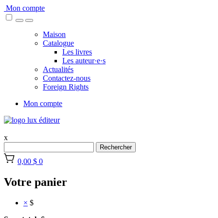
Skip
Mon compte
to
content
Maison
Catalogue
Les livres
Les auteur·e·s
Actualités
Contactez-nous
Foreign Rights
Mon compte
x
Rechercher
0,00 $
0
Votre panier
×
$