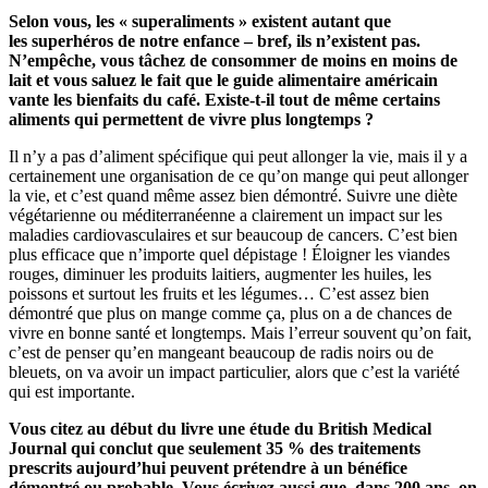
Selon vous, les « superaliments » existent autant que
les superhéros de notre enfance – bref, ils n’existent pas.
N’empêche, vous tâchez de consommer de moins en moins de
lait et vous saluez le fait que le guide alimentaire américain
vante les bienfaits du café. Existe-t-il tout de même certains
aliments qui permettent de vivre plus longtemps ?
Il n’y a pas d’aliment spécifique qui peut allonger la vie, mais il y a
certainement une organisation de ce qu’on mange qui peut allonger
la vie, et c’est quand même assez bien démontré. Suivre une diète
végétarienne ou méditerranéenne a clairement un impact sur les
maladies cardiovasculaires et sur beaucoup de cancers. C’est bien
plus efficace que n’importe quel dépistage ! Éloigner les viandes
rouges, diminuer les produits laitiers, augmenter les huiles, les
poissons et surtout les fruits et les légumes… C’est assez bien
démontré que plus on mange comme ça, plus on a de chances de
vivre en bonne santé et longtemps. Mais l’erreur souvent qu’on fait,
c’est de penser qu’en mangeant beaucoup de radis noirs ou de
bleuets, on va avoir un impact particulier, alors que c’est la variété
qui est importante.
Vous citez au début du livre une étude du
British Medical
Journal
qui conclut que seulement 35 % des traitements
prescrits aujourd’hui peuvent prétendre à un bénéfice
démontré ou probable. Vous écrivez aussi que, dans 200 ans, on