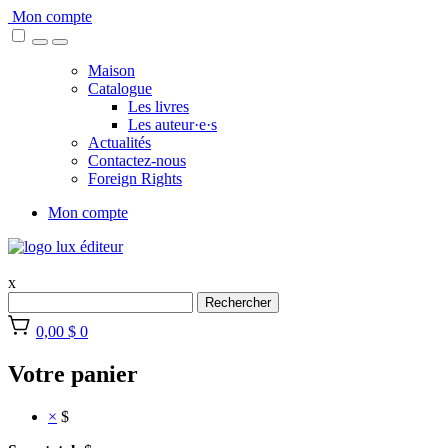
Skip
Mon compte
to
content
Maison
Catalogue
Les livres
Les auteur·e·s
Actualités
Contactez-nous
Foreign Rights
Mon compte
x
Rechercher
0,00 $
0
Votre panier
×
$