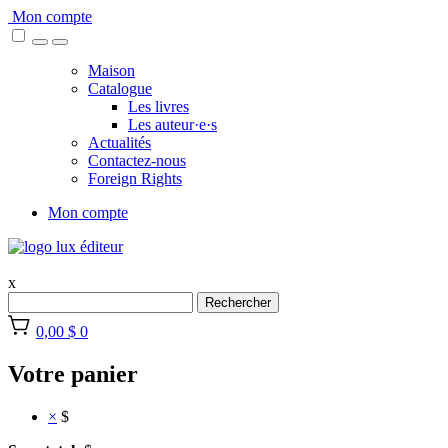
Skip
Mon compte
to
content
Maison
Catalogue
Les livres
Les auteur·e·s
Actualités
Contactez-nous
Foreign Rights
Mon compte
x
Rechercher
0,00 $
0
Votre panier
×
$