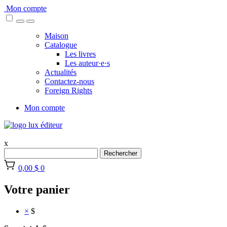
Skip
Mon compte
to
content
Maison
Catalogue
Les livres
Les auteur·e·s
Actualités
Contactez-nous
Foreign Rights
Mon compte
x
Rechercher
0,00 $
0
Votre panier
×
$