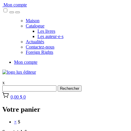
Skip
Mon compte
to
content
Maison
Catalogue
Les livres
Les auteur·e·s
Actualités
Contactez-nous
Foreign Rights
Mon compte
x
Rechercher
0,00 $
0
Votre panier
×
$