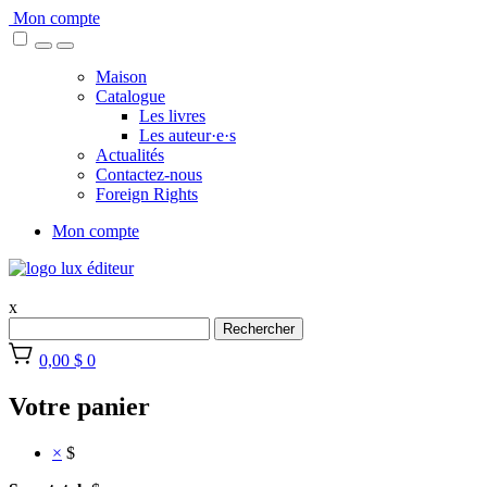
Skip
Mon compte
to
content
Maison
Catalogue
Les livres
Les auteur·e·s
Actualités
Contactez-nous
Foreign Rights
Mon compte
x
Rechercher
0,00 $
0
Votre panier
×
$