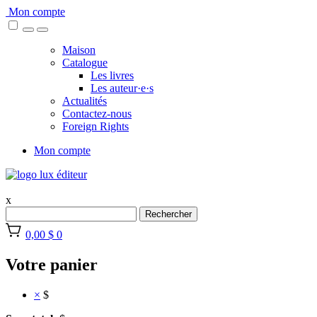
Skip
Mon compte
to
content
Maison
Catalogue
Les livres
Les auteur·e·s
Actualités
Contactez-nous
Foreign Rights
Mon compte
x
Rechercher
0,00 $
0
Votre panier
×
$