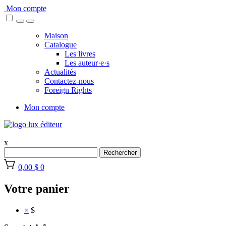
Skip
Mon compte
to
content
Maison
Catalogue
Les livres
Les auteur·e·s
Actualités
Contactez-nous
Foreign Rights
Mon compte
x
Rechercher
0,00 $
0
Votre panier
×
$