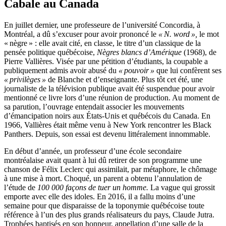
Cabale au Canada
E
n
juillet dernier, une professeure de l’université Concordia, à
Montréal, a dû s’excuser pour avoir prononcé le
«
N. word
»,
le mot
«
nègre
» : elle avait cité, en classe, le titre d’un classique de la
pensée politique québécoise,
Nègres blancs d’Amérique
(1968), de
Pierre Vallières. Visée par une pétition d’étudiants, la coupable a
publiquement admis avoir abusé du
«
pouvoir
»
que lui confèrent ses
«
privilèges
»
de Blanche et d’enseignante. Plus tôt cet été, une
journaliste de la télévision publique avait été suspendue pour avoir
mentionné ce livre lors d’une réunion de production. Au moment de
sa parution, l’ouvrage entendait associer les mouvements
d’émancipation noirs aux États-Unis et québécois du Canada. En
1966, Vallières était même venu à New York rencontrer les Black
Panthers. Depuis, son essai est devenu littéralement innommable.
En début d’année, un professeur d’une école secondaire
montréalaise avait quant à lui dû retirer de son programme une
chanson de Félix Leclerc qui assimilait, par métaphore, le chômage
à une mise à mort. Choqué, un parent a obtenu l’annulation de
l’étude de
100 000 façons de tuer un homme.
La vague qui grossit
emporte avec elle des idoles. En 2016, il a fallu moins d’une
semaine pour que disparaisse de la toponymie québécoise toute
référence à l’un des plus grands réalisateurs du pays, Claude Jutra.
Trophées baptisés en son honneur, appellation d’une salle de la