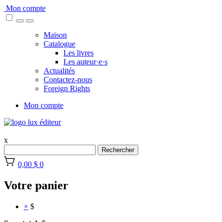
Skip
Mon compte
to
content
Maison
Catalogue
Les livres
Les auteur·e·s
Actualités
Contactez-nous
Foreign Rights
Mon compte
x
Rechercher
0,00 $
0
Votre panier
×
$