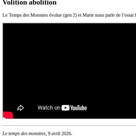
Volition abolition
Le Temps des Monstres évolue (gen 2) et Marie nous parle de l’essai fé
Le temps des monstres,
9 avril 2026.