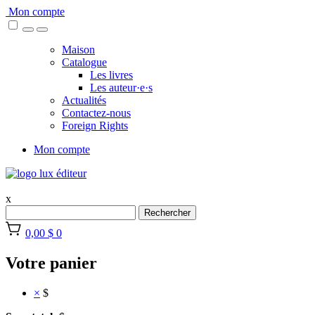
Skip
Mon compte
to
content
Maison
Catalogue
Les livres
Les auteur·e·s
Actualités
Contactez-nous
Foreign Rights
Mon compte
x
Rechercher
0,00 $
0
Votre panier
×
$