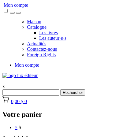
Skip
Mon compte
to
content
Maison
Catalogue
Les livres
Les auteur·e·s
Actualités
Contactez-nous
Foreign Rights
Mon compte
x
Rechercher
0,00 $
0
Votre panier
×
$