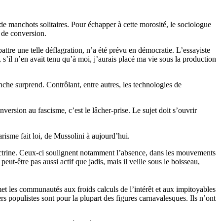
de manchots solitaires. Pour échapper à cette morosité, le sociologue
 de conversion.
ttre une telle déflagration, n’a été prévu en démocratie. L’essayiste
s’il n’en avait tenu qu’à moi, j’aurais placé ma vie sous la production
che surprend. Contrôlant, entre autres, les technologies de
version au fascisme, c’est le lâcher-prise. Le sujet doit s’ouvrir
tarisme fait loi, de Mussolini à aujourd’hui.
doctrine. Ceux-ci soulignent notamment l’absence, dans les mouvements
eut-être pas aussi actif que jadis, mais il veille sous le boisseau,
umet les communautés aux froids calculs de l’intérêt et aux impitoyables
rs populistes sont pour la plupart des figures carnavalesques. Ils n’ont