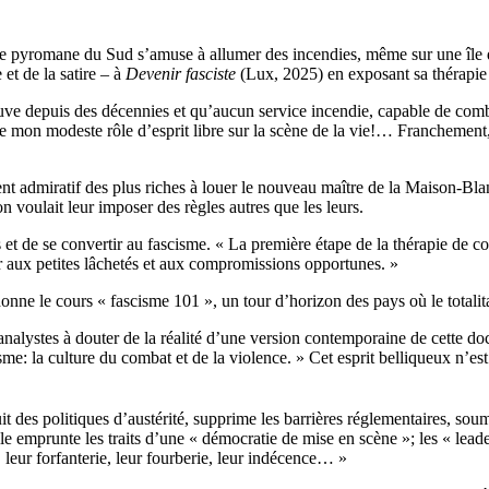
ue le pyromane du Sud s’amuse à allumer des incendies, même sur une île 
 et de la satire – à
Devenir fasciste
(Lux, 2025) en exposant sa thérapie
ouve depuis des décennies et qu’aucun service incendie, capable de comba
e mon modeste rôle d’esprit libre sur la scène de la vie!… Franchement, 
nt admiratif des plus riches à louer le nouveau maître de la Maison-Blan
 on voulait leur imposer des règles autres que les leurs.
 et de se convertir au fascisme. « La première étape de la thérapie de con
er aux petites lâchetés et aux compromissions opportunes. »
ui donne le cours « fascisme 101 », un tour d’horizon des pays où le totali
analystes à douter de la réalité d’une version contemporaine de cette 
me: la culture du combat et de la violence. » Cet esprit belliqueux n’est p
uit des politiques d’austérité, supprime les barrières réglementaires, so
lle emprunte les traits d’une « démocratie de mise en scène »; les « leade
, leur forfanterie, leur fourberie, leur indécence… »