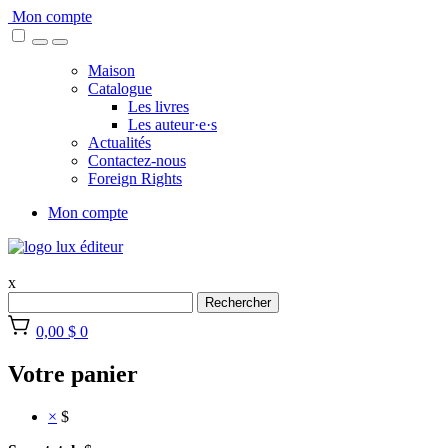
Skip
Mon compte
to
content
Maison
Catalogue
Les livres
Les auteur·e·s
Actualités
Contactez-nous
Foreign Rights
Mon compte
x
Rechercher
0,00 $
0
Votre panier
×
$