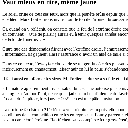
Vaut mieux en rire, même jaune
Le soleil brille de tous ses feux, alors que la planète brûle depuis q
et éditeur Mark Fortier nous invite – sur le ton de l’ironie, du sarcasme
Or, quand on y réfléchit, on constate que le feu de l’extrême droite c
en convient: « Que de plaisir j’aurais eu à tenir quelques années encor
de la loi de l’inertie… »
Outre que des démocraties flirtent avec l’extrême droite, l’empresseme
l’information, ils gagnent ainsi l’assurance d’avoir un allié de taille si
Dans ce contexte, l’essayiste choisit de se ranger du côté des puissants
intérieurement au changement, laisser agir en lui la peur, s’abandonn
Il faut aussi en informer les siens. M. Fortier s’adresse à sa fille et l
« La nature apparemment insaisissable du fascisme autorise plusieurs 
analogues d’aujourd’hui, de ce qui a jadis tenu lieu d’identité du fascis
l’assaut du Capitole, le 6 janvier 2021, en est une pâle illustration.
e
La doctrine fasciste du 21
siècle « veut réduire les impôts, elle pours
conditions de la compétition entre les entreprises. » Pour y parvenir, e
pas un caractère héroïque. Ils affichent sans complexe leur grossièreté