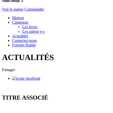
Sous-total:
$
Voir le panier
Commander
Maison
Catalogue
Les livres
Les auteur·e·s
Actualités
Contactez-nous
Foreign Rights
ACTUALITÉS
Partager
TITRE ASSOCIÉ