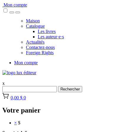
Skip
Mon compte
to
content
Maison
Catalogue
Les livres
Les auteur·e·s
Actualités
Contactez-nous
Foreign Rights
Mon compte
x
Rechercher
0,00 $
0
Votre panier
×
$