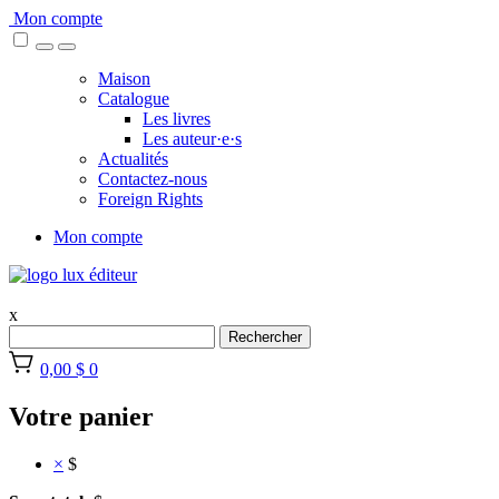
Skip
Mon compte
to
content
Maison
Catalogue
Les livres
Les auteur·e·s
Actualités
Contactez-nous
Foreign Rights
Mon compte
x
Rechercher
0,00 $
0
Votre panier
×
$